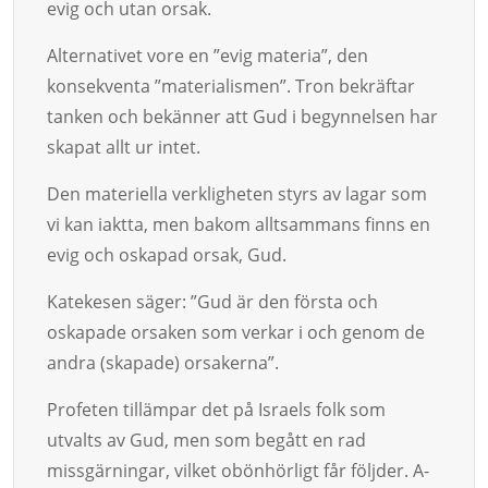
evig och utan or­sak.
Alternativet vore en ”evig mate­ria”, den
konsekventa ”materialismen”. Tron bekräftar
tanken och bekän­ner att Gud i begynnelsen har
skapat allt ur intet.
Den materiella verkligheten styrs av lagar som
vi kan iaktta, men ba­kom alltsammans finns en
evig och oska­pad orsak, Gud.
Katekesen säger: ”Gud är den första och
oskapade orsaken som verkar i och ge­­nom de
andra (skapade) orsakerna”.
Profeten tillämpar det på Israels folk som
utvalts av Gud, men som begått en rad
missgärningar, vilket obön­hörligt får följ­der. A­