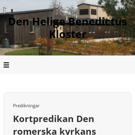
Den Helige Benedictus
Kloster
Predikningar
Kortpredikan Den
romerska kyrkans