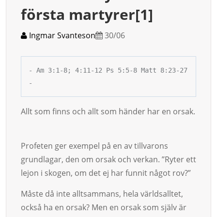
första martyrer[1]
Ingmar Svanteson
30/06
- Am 3:1-8; 4:11-12 Ps 5:5-8 Matt 8:23-27 
-
Allt som finns och allt som händer har en orsak.
Profeten ger exempel på en av tillvarons
grundlagar, den om or­sak och verkan. ”Ryter ett
lejon i skogen, om det ej har funnit nå­got rov?”
Måste då inte allt­sammans, hela världsalltet,
också ha en or­sak? Men en orsak som själv är