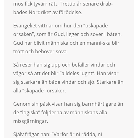
mos fick tyvärr rätt. Trettio år senare drab­
bades Nordri­ket av förödel­se.
Evangeliet vittnar om hur den ”oskapade
orsaken”, som är Gud, ligger och so­ver i båten.
Gud har blivit människa och en männi-ska blir
trött och be­höver sova.
Så reser han sig upp och befaller vindar och
vågor så att det blir ”a­ll­­­­­­­de­­les lugnt”. Han visar
sig star­kare än både vindar och sjö. Star­kare än
alla ”skapade” orsaker.
Genom sin påsk visar han sig barmhärtigare än
de ”lo­giska” följderna av män­­­niskans alla
missgärningar.
Själv frågar han: ”Varför är ni rädda, ni