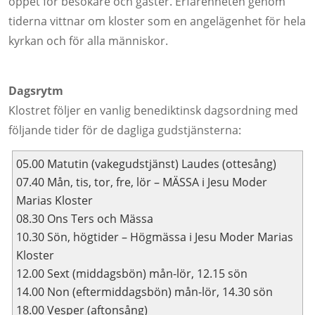
öppet för besökare och gäster. Erfarenheten genom
tiderna vittnar om kloster som en angelägenhet för hela
kyrkan och för alla människor.
Dagsrytm
Klostret följer en vanlig benediktinsk dagsordning med
följande tider för de dagliga gudstjänsterna:
05.00 Matutin (vakegudstjänst) Laudes (ottesång)
07.40 Mån, tis, tor, fre, lör – MÄSSA i Jesu Moder
Marias Kloster
08.30 Ons Ters och Mässa
10.30 Sön, högtider – Högmässa i Jesu Moder Marias
Kloster
12.00 Sext (middagsbön) mån-lör, 12.15 sön
14.00 Non (eftermiddagsbön) mån-lör, 14.30 sön
18.00 Vesper (aftonsång)