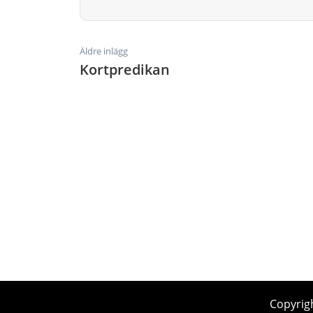
Äldre inlägg
Kortpredikan
Copyrig