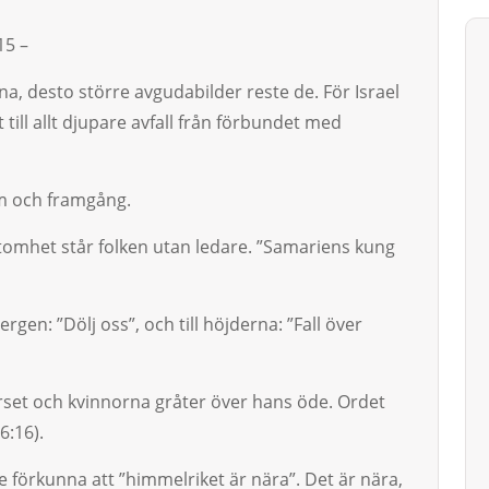
15 –
rna, desto större avgudabilder res­te de. För Israel
 till allt djupare avfall från förbundet med
om och framgång.
 tomhet står folken utan ledare. ”Samariens kung
rgen: ”Dölj oss”, och till höjderna: ”Fall över
set och kvin­norna gråter över hans öde. Ordet
6:16).
e förkunna att ”himmelri­ket är nära”. Det är nära,