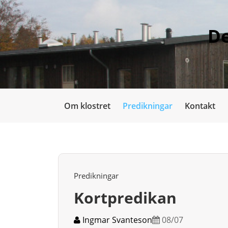
De
Om klostret
Predikningar
Kontakt
Predikningar
Kortpredikan
Ingmar Svanteson
08/07