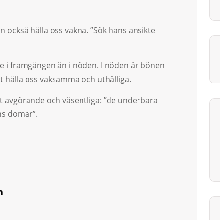
n också hålla oss vakna. ”Sök hans ansikte
 be i framgången än i nö­den. I nöden är bönen
tt hålla oss vaksamma och uthålliga.
t avgörande och väsent­liga: ”de underba­ra
s do­mar”.
n