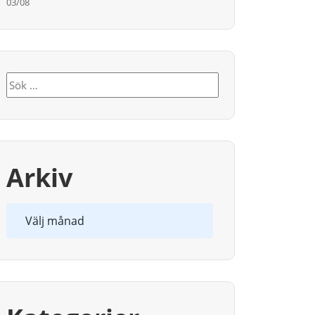
03/08
Sök
efter:
Arkiv
Arkiv