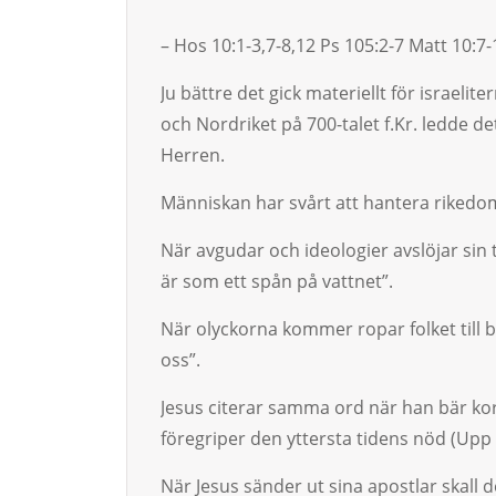
– Hos 10:1-3,7-8,12 Ps 105:2-7 Matt 10:7-
Ju bättre det gick materiellt för israelite
och Nordriket på 700-talet f.Kr. ledde det
Herren.
Människan har svårt att hantera riked
När avgudar och ideologier avslöjar sin
är som ett spån på vattnet”.
När olyckorna kommer ropar folket till be
oss”.
Jesus citerar samma ord när han bär kor
föregriper den yttersta tidens nöd (Upp 
När Jesus sänder ut sina apostlar skall d