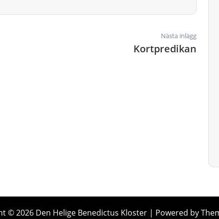
Nästa inlägg
Kortpredikan
ht © 2026 Den Helige Benedictus Kloster | Powered by The