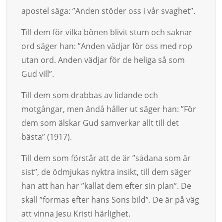
apostel säga: ”Anden stöder oss i vår svaghet”.
Till dem för vilka bönen blivit stum och saknar
ord säger han: ”An­­den väd­jar för oss med rop
utan ord. Anden vädjar för de heli­ga så som
Gud vill”.
Till dem som drabbas av lidande och
motgångar, men ändå hål­ler ut säger han: ”För
dem som älskar Gud samver­kar allt till det
bästa” (1917).
Till dem som förstår att de är ”sådana som är
sist”, de öd­mjukas nyktra insikt, till dem säger
han att han har ”kallat dem efter sin plan”. De
skall ”formas efter hans Sons bild”. De är på väg
att vin­na Je­su Kristi härlighet.