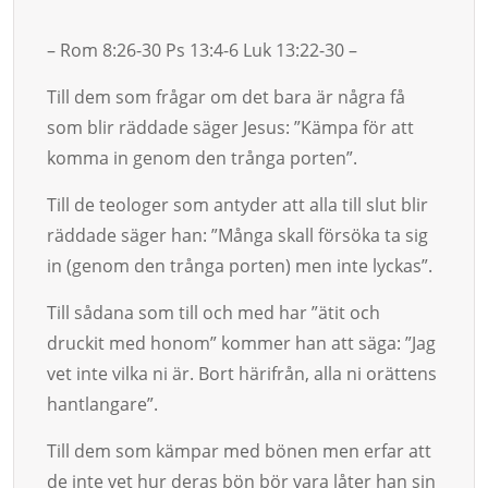
– Rom 8:26-30 Ps 13:4-6 Luk 13:22-30 –
Till dem som frågar om det bara är några få
som blir räddade säger Je­sus: ”Kämpa för att
kom­ma in genom den trånga porten”.
Till de teologer som antyder att alla till slut blir
räddade säger han: ”Många skall försöka ta sig
in (genom den trånga porten) men inte lyckas”.
Till sådana som till och med har ”ätit och
druckit med ho­nom” kom­­mer han att säga: ”Jag
vet inte vilka ni är. Bort härifrån, alla ni orättens
hantlangare”.
Till dem som kämpar med bönen men erfar att
de inte vet hur de­ras bön bör vara låter han sin