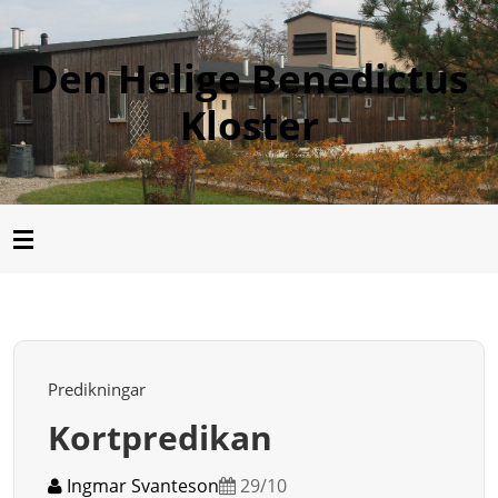
Den Helige Benedictus
Kloster
Predikningar
Kortpredikan
Ingmar Svanteson
29/10