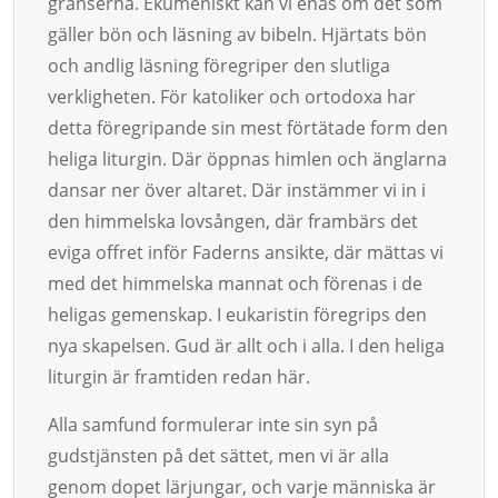
gränserna. Ekumeniskt kan vi enas om det som
gäller bön och läsning av bibeln. Hjärtats bön
och andlig läsning föregriper den slutliga
verkligheten. För katoliker och ortodoxa har
detta föregripande sin mest förtätade form den
heliga liturgin. Där öppnas himlen och änglarna
dansar ner över altaret. Där instämmer vi in i
den himmelska lovsången, där frambärs det
eviga offret inför Faderns ansikte, där mättas vi
med det himmelska mannat och förenas i de
heligas gemenskap. I eukaristin föregrips den
nya skapelsen. Gud är allt och i alla. I den heliga
liturgin är framtiden redan här.
Alla samfund formulerar inte sin syn på
gudstjänsten på det sättet, men vi är alla
genom dopet lärjungar, och varje människa är