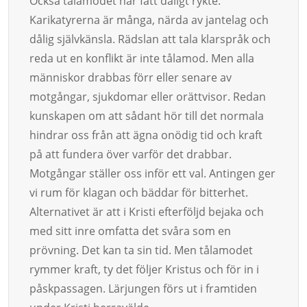
Också tålamodet har fått dåligt rykte.
Karikatyrerna är många, närda av jantelag och
dålig självkänsla. Rädslan att tala klarspråk och
reda ut en konflikt är inte tålamod. Men alla
människor drabbas förr eller senare av
motgångar, sjukdomar eller orättvisor. Redan
kunskapen om att sådant hör till det normala
hindrar oss från att ägna onödig tid och kraft
på att fundera över varför det drabbar.
Motgångar ställer oss inför ett val. Antingen ger
vi rum för klagan och bäddar för bitterhet.
Alternativet är att i Kristi efterföljd bejaka och
med sitt inre omfatta det svåra som en
prövning. Det kan ta sin tid. Men tålamodet
rymmer kraft, ty det följer Kristus och för in i
påskpassagen. Lärjungen förs ut i framtiden