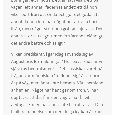
vägen, ett annat i fäderneslandet; ett då hon
viker bort från det onda och gör det goda, ett
annat då hon inte har något ont att vika bort
ifrån, men något stort och gott att njuta av. Det
ena livet är alltså gott men fortfarande eländigt,
det andra bättre och saligt.”
Vilken predikant vågar idag använda sig av
Augustinus formuleringar? Hur påverkade är vi
själva av hedonismen? – Det klassiska svaret på
frågan var människan ”befinner sig” är att hon
är på väg, men ännu inte hemma. Vårt hemland
är himlen. Något har hänt genom tron, vi har
upptäckt att det finns en väg, vi har blivit
arvtagare, men har ännu inte tillträtt arvet. Den
bibliska händelse som den tidiga kyrkan älskade