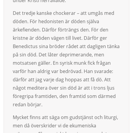
under Kristi herravälde.
Det tredje kanske chockerar – att umgås med
döden. För hedonisten är döden själva
ärkefienden. Därför förträngs den. För den
kristne är döden vägen till livet. Därför ger
Benedictus sina bröder rådet att dagligen tänka
på sin död. Det låter deprimerande, men
motsatsen gäller. En syrisk munk fick frågan
varför han aldrig var bedrövad. Han svarade:
därför att jag varje dag hoppas att få dö. Att
något meditera över sin död är att i trons ljus
föregripa framtiden, den framtid som därmed
redan börjar.
Mycket finns att säga om gudstjänst och liturgi,
men då överskrider vi de ekumeniska