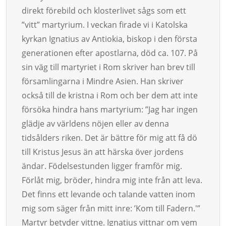
direkt förebild och klosterlivet sågs som ett
”vitt” martyrium. I veckan firade vi i Katolska
kyrkan Ignatius av Antiokia, biskop i den första
generationen efter apostlarna, död ca. 107. På
sin väg till martyriet i Rom skriver han brev till
församlingarna i Mindre Asien. Han skriver
också till de kristna i Rom och ber dem att inte
försöka hindra hans martyrium: ”Jag har ingen
glädje av världens nöjen eller av denna
tidsålders riken. Det är bättre för mig att få dö
till Kristus Jesus än att härska över jordens
ändar. Födelsestunden ligger framför mig.
Förlåt mig, bröder, hindra mig inte från att leva.
Det finns ett levande och talande vatten inom
mig som säger från mitt inre: ’Kom till Fadern.'”
Martyr betyder vittne. Ignatius vittnar om vem