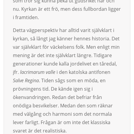
som tror sig kunna peka ut gudsriket här och
nu. Kyrkan är ett frö, men dess fullbordan ligger
i framtiden.
Detta vägperspektiv har alltid varit självklart i
kyrkan, så långt jag känner hennes historia. Det
var självklart för väckelsens folk. Men enligt min
mening är det inte självklart längre. Tidigare
generationer kunde kalla jordelivet en tåredal,
jfr.
lacrimarum valle
i den katolska antifonen
Salve Regina
. Tiden sågs som en möda, en
prövningens tid. De kände igen sig i
ökenvandringen. Redan det befriar från
onödiga besvikelser. Medan den som räknar
med välgång och harmoni som det normala
lever farligt. Frågan är om inte det klassiska
svaret är det realistiska.