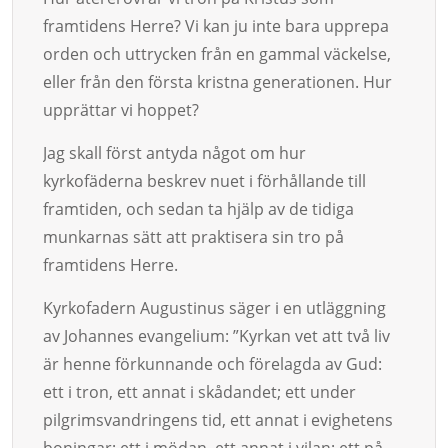
framtidens Herre? Vi kan ju inte bara upprepa
orden och uttrycken från en gammal väckelse,
eller från den första kristna generationen. Hur
upprättar vi hoppet?
Jag skall först antyda något om hur
kyrkofäderna beskrev nuet i förhållande till
framtiden, och sedan ta hjälp av de tidiga
munkarnas sätt att praktisera sin tro på
framtidens Herre.
Kyrkofadern Augustinus säger i en utläggning
av Johannes evangelium: ”Kyrkan vet att två liv
är henne förkunnande och förelagda av Gud:
ett i tron, ett annat i skådandet; ett under
pilgrimsvandringens tid, ett annat i evighetens
boningar; ett i mödan, ett annat i vilan; ett på