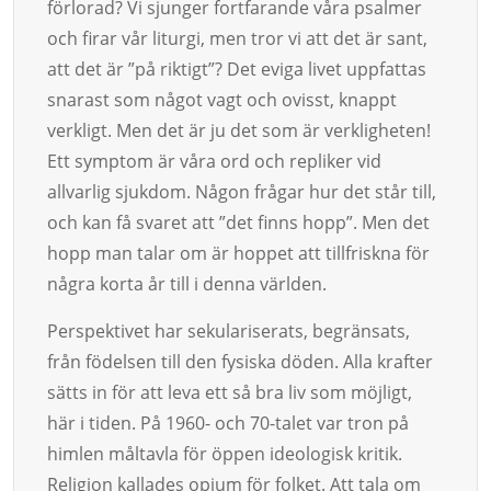
förlorad? Vi sjunger fortfarande våra psalmer
och firar vår liturgi, men tror vi att det är sant,
att det är ”på riktigt”? Det eviga livet uppfattas
snarast som något vagt och ovisst, knappt
verkligt. Men det är ju det som är verkligheten!
Ett symptom är våra ord och repliker vid
allvarlig sjukdom. Någon frågar hur det står till,
och kan få svaret att ”det finns hopp”. Men det
hopp man talar om är hoppet att tillfriskna för
några korta år till i denna världen.
Perspektivet har sekulariserats, begränsats,
från födelsen till den fysiska döden. Alla krafter
sätts in för att leva ett så bra liv som möjligt,
här i tiden. På 1960- och 70-talet var tron på
himlen måltavla för öppen ideologisk kritik.
Religion kallades opium för folket. Att tala om