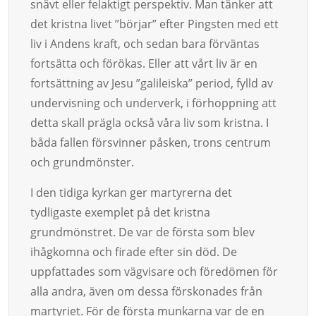
snävt eller felaktigt perspektiv. Man tänker att
det kristna livet ”börjar” efter Pingsten med ett
liv i Andens kraft, och sedan bara förväntas
fortsätta och förökas. Eller att vårt liv är en
fortsättning av Jesu ”galileiska” period, fylld av
undervisning och underverk, i förhoppning att
detta skall prägla också våra liv som kristna. I
båda fallen försvinner påsken, trons centrum
och grundmönster.
I den tidiga kyrkan ger martyrerna det
tydligaste exemplet på det kristna
grundmönstret. De var de första som blev
ihågkomna och firade efter sin död. De
uppfattades som vägvisare och föredömen för
alla andra, även om dessa förskonades från
martyriet. För de första munkarna var de en