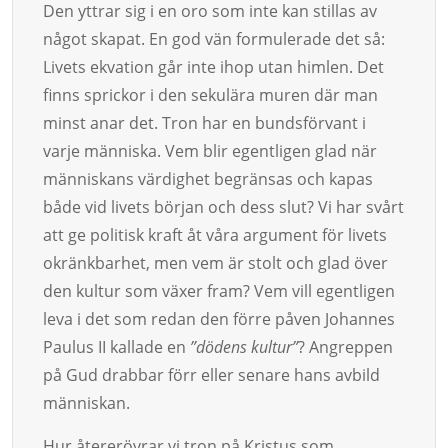
Den yttrar sig i en oro som inte kan stillas av
något skapat. En god vän formulerade det så:
Livets ekvation går inte ihop utan himlen. Det
finns sprickor i den sekulära muren där man
minst anar det. Tron har en bundsförvant i
varje människa. Vem blir egentligen glad när
människans värdighet begränsas och kapas
både vid livets början och dess slut? Vi har svårt
att ge politisk kraft åt våra argument för livets
okränkbarhet, men vem är stolt och glad över
den kultur som växer fram? Vem vill egentligen
leva i det som redan den förre påven Johannes
Paulus II kallade en
”dödens kultur”
? Angreppen
på Gud drabbar förr eller senare hans avbild
människan.
Hur återerövrar vi tron på Kristus som