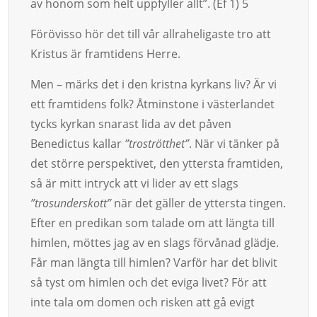
av honom som helt uppfyller allt”. (Ef 1) 5
Förövisso hör det till vår allraheligaste tro att
Kristus är framtidens Herre.
Men – märks det i den kristna kyrkans liv? Är vi
ett framtidens folk? Åtminstone i västerlandet
tycks kyrkan snarast lida av det påven
Benedictus kallar
”troströtthet”
. När vi tänker på
det större perspektivet, den yttersta framtiden,
så är mitt intryck att vi lider av ett slags
”trosunderskott”
när det gäller de yttersta tingen.
Efter en predikan som talade om att längta till
himlen, möttes jag av en slags förvånad glädje.
Får man längta till himlen? Varför har det blivit
så tyst om himlen och det eviga livet? För att
inte tala om domen och risken att gå evigt