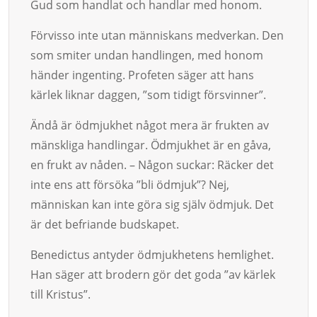
Gud som handlat och handlar med honom.
Förvisso inte utan männi­skans med­verkan. Den
som smiter undan handling­en, med honom
händer ingenting. Profeten säger att hans
kärlek liknar dag­gen, ”som tidigt försvinner”.
Ändå är ödmjukhet något mera är frukten av
mänskliga handlingar. Ödmjukhet är en gåva,
en frukt av nåden. – Någon suckar: Räcker det
inte ens att försö­ka ”bli ödmjuk”? Nej,
människan kan inte göra sig själv öd­mjuk. Det
är det be­friande budskapet.
Benedictus antyder ödmjukhetens hemlighet.
Han säger att bro­dern gör det goda ”av kärlek
till Kristus”.