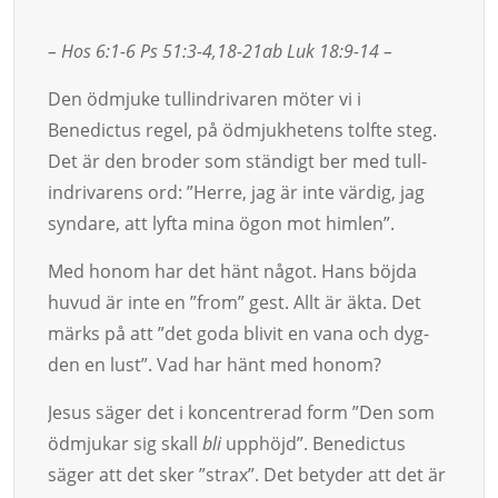
– Hos 6:1-6 Ps 51:3-4,18-21ab Luk 18:9-14 –
Den ödmjuke tullindrivaren möter vi i
Benedictus regel, på öd­mjuk­­he­tens tolfte steg.
Det är den broder som ständigt ber med tull­
indri­varens ord: ”Her­re, jag är inte värdig, jag
syndare, att lyfta mina ögon mot him­len”.
Med honom har det hänt något. Hans böjda
huvud är inte en ”from” gest. Allt är äkta. Det
märks på att ”det goda blivit en vana och dyg­
den en lust”. Vad har hänt med honom?
Jesus säger det i koncentrerad form ”Den som
ödmju­kar sig skall
bli
upphöjd”. Benedictus
säger att det sker ”strax”. Det betyder att det är