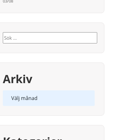
03/08
Sök
efter:
Arkiv
Arkiv