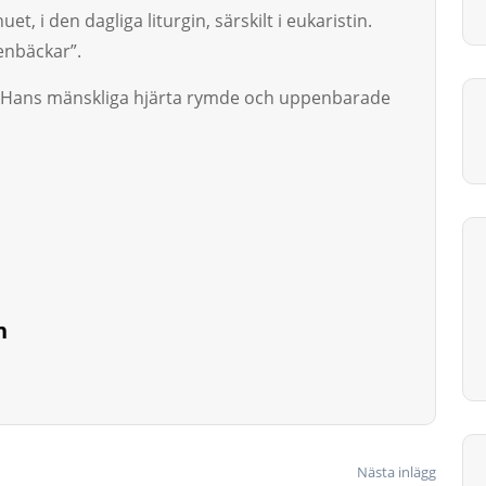
t, i den dagliga liturgin, sär­skilt i eukaristin.
enbäc­kar”.
a. Hans mänskliga hjärta rym­­de och up­penbarade
n
Nästa inlägg