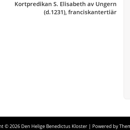
Kortpredikan S. Elisabeth av Ungern
(d.1231), franciskantertiär
ht © 2026 Den Helige Benedictus Kloster | Powered by The