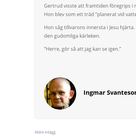
Gertrud visste att framtiden föregrips i nue
Hon blev som ett träd ”planerat vid vatt
Hon såg tillvarons innersta i Jesu hjärt
den gu­domliga kärleken.
”Herre, gör så att jag kan se igen.”
Ingmar Svanteso
Äldre inlägg