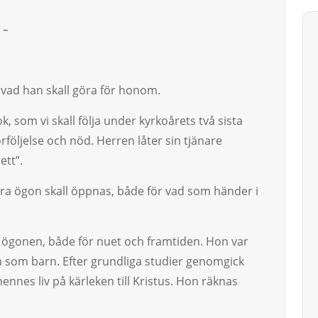
 –
 vad han skall göra för ho­nom.
 som vi skall följa un­der kyrkoårets två sista
ör­föl­jelse och nöd. Herren låter sin tjänare
ett”.
våra ögon skall öppnas, både för vad som händer i
s ögonen, både för nuet och framtiden. Hon var
n som barn. Efter grundliga studier genomgick
ennes liv på kärleken till Kristus. Hon räknas