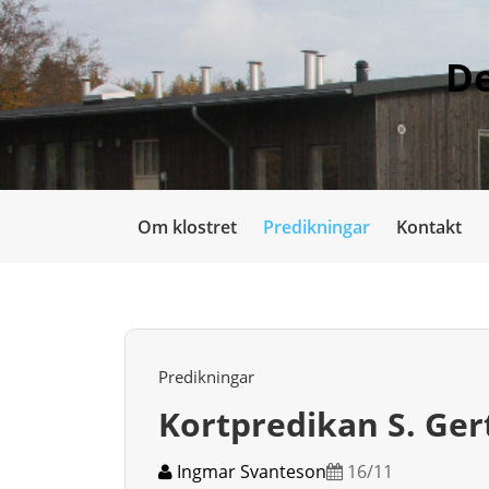
De
Om klostret
Predikningar
Kontakt
Predikningar
Kortpredikan S. Ger
Ingmar Svanteson
16/11