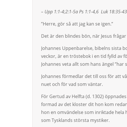
– Upp 1:1-4;2:1-5a Ps 1:1-4,6 Luk 18:35-43
”Herre, gör så att jag kan se igen.”
Det är den blindes bön, när Jesus frågar
Johannes Uppenbarelse, bibelns sista bok,
veckor, är en tröstebok i en tid fylld av f
Johannes veta allt som hans ängel ”har s
Johannes förmedlar det till oss för att 
nuet och för vad som väntar.
För Gertud av Helfta (d. 1302) öppnade
formad av det kloster dit hon kom re­da
hon en om­vän­delse som inriktade hela h
som Tysklands största mystiker.