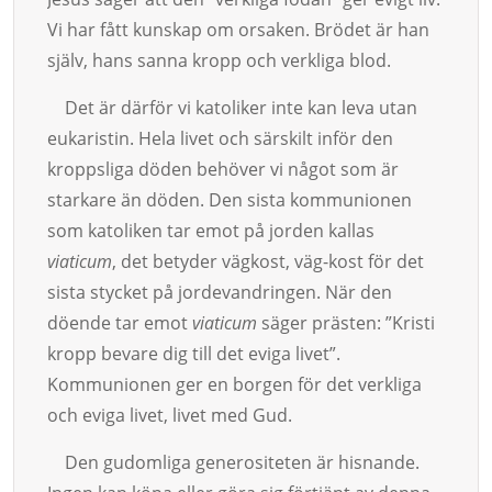
Vi har fått kunskap om orsaken. Brödet är han
själv, hans sanna kropp och verkliga blod.
Det är därför vi katoliker inte kan leva utan
eukaristin. Hela livet och särskilt inför den
kroppsliga döden behöver vi något som är
starkare än döden. Den sista kommunionen
som katoliken tar emot på jorden kallas
viaticum
, det betyder vägkost, väg-kost för det
sista stycket på jorde­vandringen. När den
döende tar emot
viaticum
säger präs­ten: ”Kristi
kropp bevare dig till det eviga li­vet”.
Kommunionen ger en bor­gen för det verkliga
och eviga livet, livet med Gud.
Den gudomliga generositeten är hisnande.