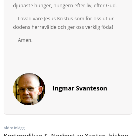
djupaste hunger, hung­ern efter liv, efter Gud.
Lovad vare Jesus Kristus som för oss ut ur
dödens herravälde och ger oss verklig föda!
Amen.
Ingmar Svanteson
Äldre inlägg
Kortpredikan S. Norbert av Xanten, biskop