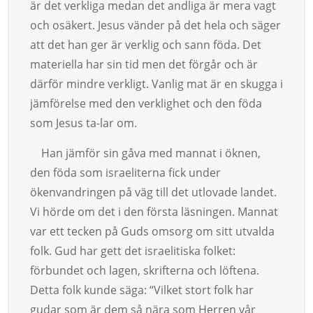
är det verk­liga medan det an­d­­liga är mera vagt
och osäkert. Jesus vänder på det hela och säger
att det han ger är verklig och sann föda. Det
materiella har sin tid men det förgår och är
därför mindre verkligt. Vanlig mat är en skugga i
jäm­fö­relse med den verklighet och den fö­da
som Jesus ta-lar om.
Han jämför sin gåva med mannat i öknen,
den föda som israeliterna fick under
ökenvandringen på väg till det utlo­va­de landet.
Vi hörde om det i den första läsningen. Mannat
var ett tecken på Guds om­­­­sorg om sitt utvalda
folk. Gud har gett det israelitiska folket:
förbundet och la­gen, skrifterna och löftena.
Detta folk kunde säga: “Vilket stort folk har
gudar som är dem så nära som Herren vår