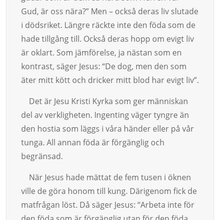
Gud, är oss nära?” Men – också deras liv slutade
i dödsriket. Läng­re räckte inte den föda som de
hade tillgång till. Också deras hopp om evigt liv
är oklart. Som jäm­förelse, ja nästan som en
kontrast, säger Jesus: “De dog, men den som
äter mitt kött och dricker mitt blod har evigt liv”.
Det är Jesu Kristi Kyrka som ger människan
del av verkligheten. Ingenting väger tyng­re än
den hostia som läggs i vå­ra händer eller på vår
tunga. All an­nan föda är förgäng­lig och
begränsad.
När Jesus hade mättat de fem tusen i öknen
ville de gö­ra honom till kung. Därigenom fick de
matfrågan löst. Då säger Jesus: “Arbe­ta inte för
den fö­da som är förgänglig utan för den fö­da