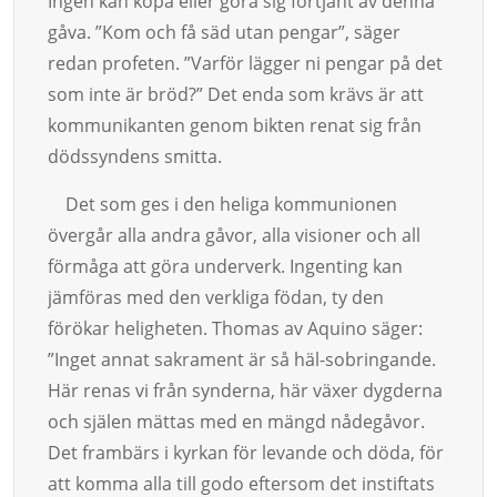
Ingen kan köpa eller göra sig för­tjänt av denna
gåva. ”Kom och få säd utan pengar”, säger
redan profeten. ”Varför lägger ni pengar på det
som inte är bröd?” Det enda som krävs är att
kommunikanten genom bikten renat sig från
dödssyndens smitta.
Det som ges i den heliga kom­mu­­nionen
övergår alla andra gåvor, alla visioner och all
förmåga att göra under­verk. Ingen­ting kan
jämföras med den verkliga fö­dan, ty den
förökar heligheten. Thomas av Aquino säger:
”Inget annat sakrament är så häl-sobringande.
Här renas vi från synderna, här växer dygderna
och själen mättas med en mängd nådegåvor.
Det frambärs i kyrkan för levande och döda, för
att komma alla till godo eftersom det instiftats