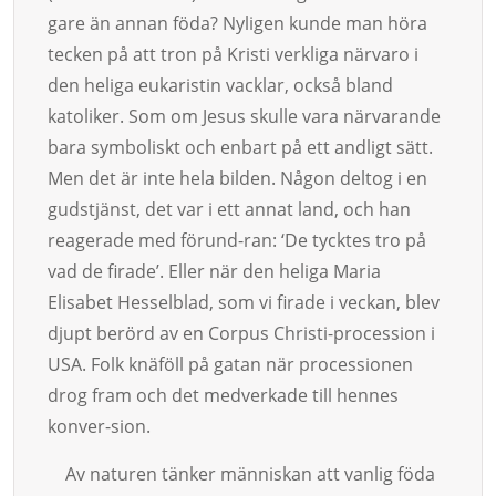
gare än annan föda? Nyligen kunde man höra
tecken på att tron på Kristi verkliga närvaro i
den heliga eukaristin vacklar, också bland
katoliker. Som om Jesus skulle vara närvarande
bara symboliskt och enbart på ett andligt sätt.
Men det är inte hela bilden. Någon del­tog i en
gudstjänst, det var i ett annat land, och han
reagerade med förund-ran: ‘De tycktes tro på
vad de firade’. Eller när den heliga Maria
Elisabet Hesselblad, som vi firade i veckan, blev
djupt berörd av en Corpus Christi-procession i
USA. Folk knäföll på gatan när processionen
drog fram och det medverkade till hennes
konver-sion.
Av na­tu­ren tänker människan att vanlig föda