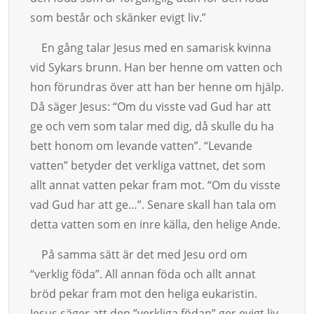
som består och skänker evigt liv.”
En gång talar Jesus med en samarisk kvinna
vid Sykars brunn. Han ber henne om vat­ten och
hon förundras över att han ber henne om hjälp.
Då säger Jesus: “Om du visste vad Gud har att
ge och vem som talar med dig, då skulle du ha
bett honom om levande vatten”. “Levan­de
vatten” betyder det verkliga vattnet, det som
allt annat vatten pekar fram mot. “Om du visste
vad Gud har att ge…”. Senare skall han tala om
detta vatten som en inre källa, den he­­lige Ande.
På samma sätt är det med Jesu ord om
“verklig föda”. All annan föda och allt annat
bröd pekar fram mot den heliga eukaristin.
Jesus säger att den ”verkliga födan” ger evigt liv.