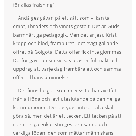
för allas frälsning”.
Ändå ges gåvan på ett sätt som vi kan ta
emot, i brödets och vinets gestalt. Det är Guds
barmhärtig­a pedago­gik. Men det är Jesu Kristi
kropp och blod, framburet i det evigt gällande
offret på Golgota. Detta offer fick inte glömmas.
Därför gav han sin kyrkas präster fullmakt och
uppdrag att varje dag fram­bära ett och samma
offer till hans åminnelse.
Det finns helgon som en viss tid har avstått
från all föda och levt uteslutande på den heliga
kommunionen. Det betyder inte att alla skall
göra så, men det är ett tecken. Ett tecken på att
i den heliga eukaristin ges den sanna och
verkliga födan, den som mättar människans