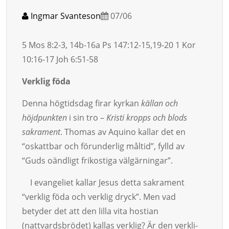
Ingmar Svanteson
07/06
5 Mos 8:2-3, 14b-16a Ps 147:12-15,19-20 1 Kor
10:16-17 Joh 6:51-58
Verklig föda
Denna högtidsdag firar kyrkan
källan och
höjdpunkten
i sin tro –
Kristi kropps och blods
sakrament
. Thomas av Aq­uino kallar det en
“oskattbar och förunderlig måltid”, fylld av
“Guds oändligt frikos­tiga välgärningar”.
I evangeliet kallar Jesus detta sakrament
“verklig föda och verklig dryck”. Men vad
betyder det att den lilla vita hos­tian
(nattvardsbrödet) kallas verklig? Är den verk­li­