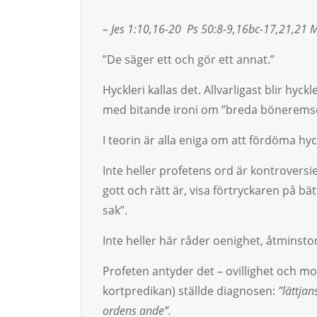
– Jes 1:10,16-20 Ps 50:8-9,16bc-17,21,21 M
”De säger ett och gör ett annat.”
Hyckleri kallas det. Allvarligast blir hyck­l
med bitande iro­ni om ”breda böneremsor
I teorin är alla eni­ga om att fördöma hy
Inte heller profetens ord är kontroversie
gott och rätt är, visa förtryckaren på bät
sak”.
Inte heller här råder oenighet, åtminston
Profeten antyder det – ovillighet och mo
kortpredikan) ställde diagnosen:
”lättja
ordens ande”.