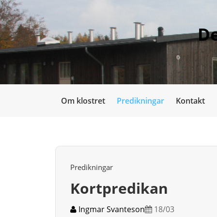
De
Om klostret
Predikningar
Kontakt
Predikningar
Kortpredikan
Ingmar Svanteson
18/03