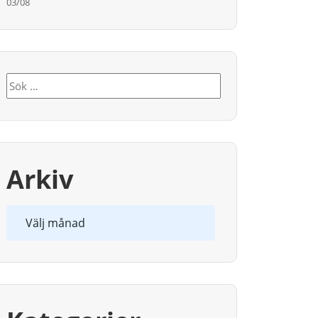
03/08
Sök
efter:
Arkiv
Arkiv