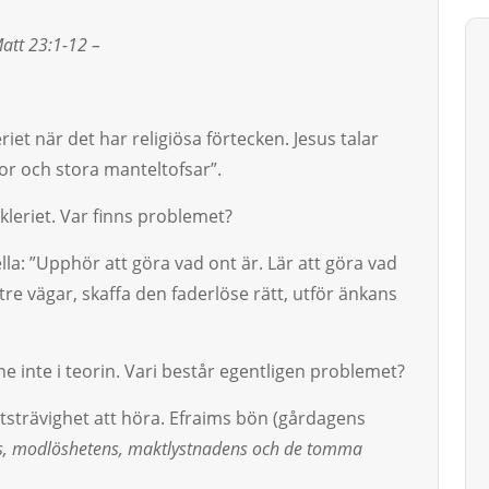
att 23:1-12 –
eriet när det har religiösa för­tecken. Je­sus talar
 och stora man­tel­tofsar”.
ckleriet. Var finns proble­met?
lla: ”Upphör att göra vad ont är. Lär att göra vad
tre vägar, skaf­fa den faderlöse rätt, utför änkans
e inte i teorin. Vari består egen­t­ligen problemet?
tsträvighet att höra. Efra­ims bön (gårdagens
ns, mod­löshetens, maktlystnadens och de tomma