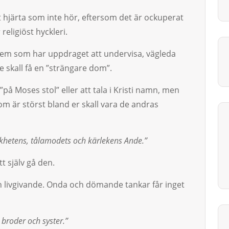
t hjärta som inte hör, ef­ter­som det är ockuperat
religiöst hyck­leri.
å dem som har uppdraget att un­dervisa, vägleda
 skall få en ”strängare dom”.
på Moses stol” eller att tala i Kristi namn, men
som är störst bland er skall vara de andras
khetens, tålamodets och kärlekens Ande.”
t själv gå den.
ivgivande. On­­da och döman­de tankar får inget
broder och syster.”