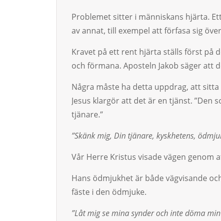
Prob­lemet sitter i människans hjärta. Et
av annat, till exempel att förfasa sig över 
Kravet på ett rent hjärta ställs först p
och förmana. Aposteln Jakob säger att de
Några måste ha detta uppdrag, att sitta ”
Jesus klargör att det är en tjänst. ”Den 
tjänare.”
”Skänk mig, Din tjänare, kyskhetens, ödmju
Vår Herre Kristus visade vägen genom at
Hans ödmjukhet är både vägvisande och l
fäste i den öd­mjuke.
”Låt mig se mina synder och inte döma min 