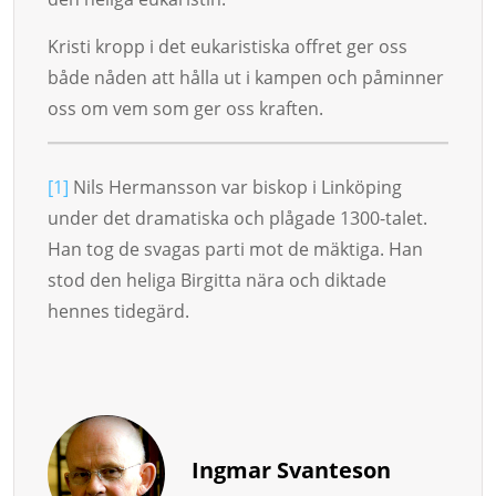
Kristi kropp i det eukaristiska offret ger oss
både nå­den att hålla ut i kampen och påmin­ner
oss om vem som ger oss kraften.
[1]
Nils Hermansson var biskop i Linköping
under det dramatiska och plå­gade 1300-talet.
Han tog de sva­gas parti mot de mäk­tiga. Han
stod den heliga Birgitta nära och diktade
hennes tidegär­d.
Ingmar Svanteson