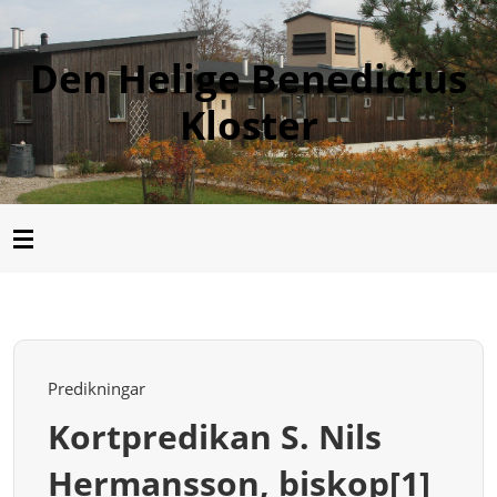
Den Helige Benedictus
Kloster
Predikningar
Kortpredikan S. Nils
Hermansson, biskop[1]