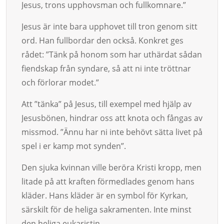
Jesus, trons upphovsman och full­komnare.”
Jesus är inte bara upphovet till tron genom sitt
ord. Han full­bordar den också. Konkret ges
rådet: ”Tänk på ho­nom som har ut­här­dat sådan
fi­endskap från syndare, så att ni inte tröttnar
och förlorar modet.”
Att ”tänka” på Jesus, till exempel med hjälp av
Jesusbönen, hindrar oss att kno­­­­ta och fångas av
missmod. ”Ännu har ni inte behövt sätta livet på
spel i er kamp mot synden”.
Den sjuka kvinnan ville beröra Kristi kropp, men
litade på att kraften för­med­la­des genom hans
kläder. Hans kläder är en symbol för Kyrkan,
särskilt för de heliga sakramenten. Inte minst
den heliga eukaristin.