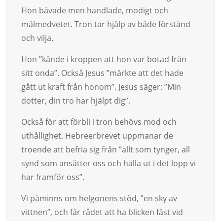
Hon bävade men handlade, modigt och
målmedvetet. Tron tar hjälp av både förstånd
och vilja.
Hon ”kände i kroppen att hon var botad från
sitt onda”. Också Jesus ”märk­­­te att det hade
gått ut kraft från honom”. Jesus säger: ”Min
dotter, din tro har hjälpt dig”.
Också för att förbli i tron behövs mod och
uthållighet. He­breer­brevet uppma­nar de
troende att befria sig från ”allt som tynger, all
synd som ansät­ter oss och hålla ut i det lopp vi
har framför oss”.
Vi påminns om helgonens stöd, ”en sky av
vittnen”, och får rådet att ha blic­ken fäst vid