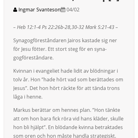
Ingmar Svanteson
04/02
– Heb 12:1-4 Ps 22:26b-28,30-32 Mark 5:21-43 –
Syna­gogföreståndaren Jairos kastade sig ner
för Jesu föt­ter. Ett stort steg för en syna­
gogföreståndare.
Kvinnan i evangeliet hade lidit av blödningar i
tolv år. Hon ”hade hört vad som be­rät­tades om
Jesus”. Det hon hört räckte för att tända trons
låga i henne.
Mar­kus berättar om hennes plan. ”Hon tänkte
att om hon bara fick röra vid hans kläder, skulle
hon bli hjälpt”. En blödande kvinna betraktades
som oren och hon måste handla strategiskt.