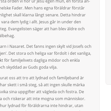
sta orden vi hör ur Jesu egen mun, en första an-
melske Fader. Men hans egna föräldrar förstår
lighet skall klarna långt senare. Detta hindrar
 vara dem lydig i allt. Jesus går in under den
eg. Evangelisten säger att han blev äldre och
älbehag.
 i Nasaret. Det fanns ing­en skylt vid Josefs och
n’. Det sto­ra och heliga var fördolt i det vanliga,
för famil­je­li­vets dagli­ga mö­dor och enkla
ch skyd­dad av Guds go­da vilja.
rat oss att tro att lydnad och familjeband är
t har skett i små steg, så att ingen skulle märka
vika sina upp­gifter att vägleda och fostra. De
ra och riskerar att inte mogna som män­­niskor.
 hur lydnad för för­äldrarna inte hindrar, utan