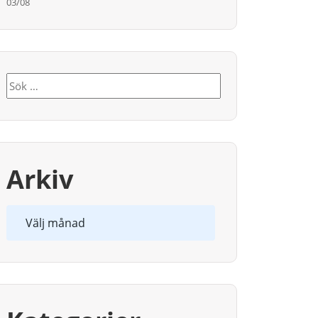
03/08
Sök
efter:
Arkiv
Arkiv