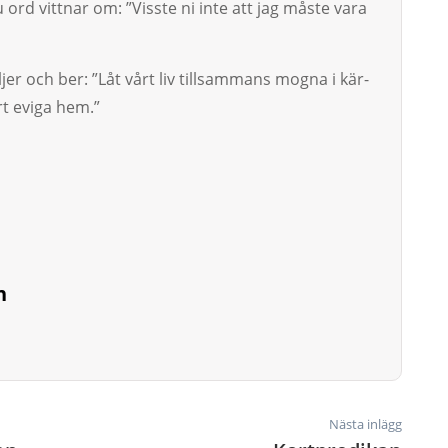
 ord vittnar om: ”Visste ni inte att jag måste vara
r och ber: ”Låt vårt liv tillsammans mogna i kär­
årt eviga hem.”
n
Nästa inlägg