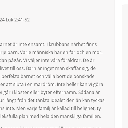
-24 Luk 2:41-52
arnet är inte ensamt. I krubbans närhet finns
varje barn. Varje människa har en far och en mor.
edan pågår. Vi väljer inte vå­ra föräldrar. De är
t till oss. Bar­n är inget man skaffar sig, de
per­fek­­ta barnet och välja bort de oön­s­ka­de
 att sluta i en mardröm. Inte heller kan vi göra
i går i kloster eller byter efternamn. Såda­na är
hur långt från det tänkta ide­alet den än kan tyckas
 inte. Men varje familj är kallad till helighet, ty
ärleksfulla plan med hela den mänskliga famil­jen.