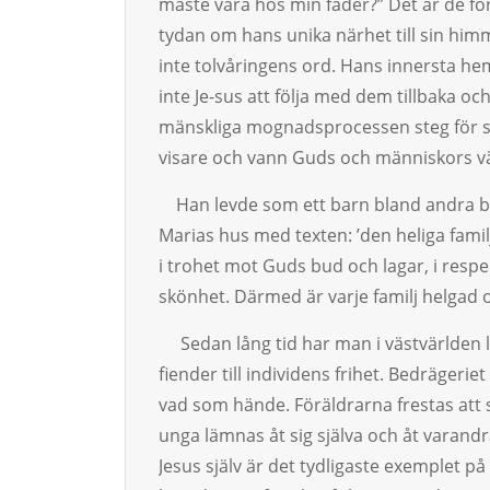
måste vara hos min fader?” Det är de för
tydan om hans unika närhet till sin him
inte tolvåringens ord. Hans innersta hem
inte Je-sus att följa med dem tillbaka och
mänskliga mognadsproces­sen steg för st
visare och vann Guds och män­ni­skors v
Han levde som ett barn bland andra barn
Marias hus med texten: ’den heliga familje
i trohet mot Guds bud och lagar, i respekt 
skönhet. Därmed är varje familj helgad o
Sedan lång tid har man i västvärlden lu
fiender till in­dividens frihet. Bedrägerie
vad som hän­de. Föräldrarna frestas att s
unga läm­nas åt sig själva och åt varand
Jesus själv är det tydligaste exemplet på