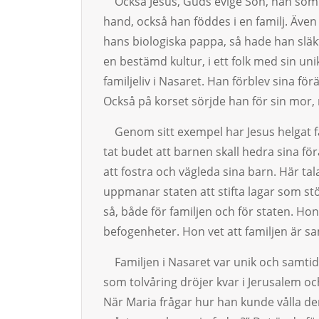
Också Jesus, Guds evige Son, han som t
hand, också han föddes i en familj. Äve
hans biologiska pappa, så hade han släk
en bestämd kultur, i ett folk med sin unik
fa­miljeliv i Na­sa­ret. Han förblev sina fö
Också på korset sörjde han för sin mor,
Genom sitt exempel har Jesus helgat fam
tat budet att barnen skall hedra sina fö
att fostra och väg­leda sina barn. Här tal
uppmanar staten att stifta lagar som stö
så, både för familjen och för staten. Ho
be­fo­gen­he­ter. Hon vet att familjen är sa
Familjen i Nasaret var unik och samtidi
som tolvåring dröjer kvar i Jerusalem och
När Maria frågar hur han kunde vålla dem 