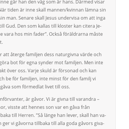
är inne går han den väg som är hans. Därmed visar
 När tiden är inne skall mannen/kvinnan lämna sin
sin man. Senare skall Jesus undervisa om att inga
ll Gud. Den som kallas till kloster kan citera Je­
åste vara hos min fader”. Också föräldrarna måste
t.
 att åter­ge fa­miljen dess naturgivna värde och
 göra bot för eg­na synder mot familjen. Men inte
akt över oss. Varje skuld är försonad och kan
h be för familjen, inte minst för den familj vi
n gåva som förmedlat livet till oss.
rvanter, är gåvor. Vi är givna till varandra –
or, visste att hennes son var en gåva från
baka till Herren. ”Så länge han lever, skall han va­
er vi gåvorna tillbaka till alla go­da gåvors giva­