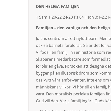
DEN HELIGA FAMILJEN
1 Sam 1:20-22,24-28 Ps 84 1 Joh 3:1-2,21
Familjen – den vanliga och den heliga
Julens centrum är ett nyfött barn. Men b
ock-så bar­nets föräldrar. Så är det för 
Vi föds i en familj, in i en historia som r
Skaparens medarbetare som förmed­lat live
förblir en gåva. För­söken att designa det 
bygger på en illuso­risk dröm som kommer
oss kvitt våra anför-vanter. Inte ens om v
människans villkor. Vi hör till en familj, 
vara. Den moraliskt perfekta familjen finns
Gud vill den. Varje familj ingår i Guds k