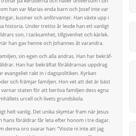
ronar på keruberna och håller universum i sin
n om han var Marias enda barn och Josef inte var
tingar, kusiner och anförvanter. Han växte upp i
a historia. Under trettio år levde han ett vanligt
räldrars son, i tacksamhet, tillgiven­het och kärlek.
 när han gav henne och Johannes åt varandra.
iljen, sin egen och alla andras. Han har be­kräf­
räldrar. Han har bekräftat föräldrarnas upp­drag
ar evangeliet rakt in i dagspolitiken. Kyrkan
­der och främjar familjen. Hon vet att det är bäst
n varnar staten för att beröva familjen dess egna
m­häl­­lets urcell och livets grundskola.
gt helt vanlig. Det unika skymtar fram när Jesus
 hans föräldrar får leta efter honom i tre dagar.
denna oro sva­­­rar han: ”Visste ni inte att jag