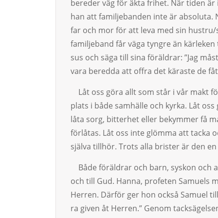
bereder väg för äkta frihet. När tiden 
han att familjebanden inte är absoluta.
far och mor för att leva med sin hustru/
familje­band får väga tyngre än kärleken ti
sus och säga till sina föräld­rar: ”Jag m
vara be­redda att offra det käraste de fåt
Låt oss göra allt som står i vår makt för
plats i både samhälle och kyrka. Låt oss
låta sorg, bitterhet eller bekymmer få m
förlåtas. Låt oss inte glömma att tacka oc
själva tillhör. Trots alla bris­ter är den e
Både föräldrar och barn, syskon och anfö
och till Gud. Hanna, profeten Samu­els m
Herren. Därför ger hon också Sa­muel till­
ra given åt Her­ren.” Genom tacksägelsen g