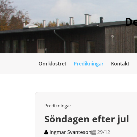
De
Om klostret
Predikningar
Kontakt
Predikningar
Söndagen efter jul
Ingmar Svanteson
29/12