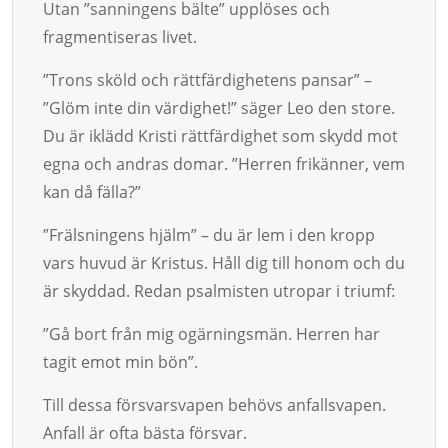
Utan ”san­ningens bälte” upplöses och
fragmentise­ras livet.
”Trons sköld och rättfärdighetens pansar” –
”Glöm inte din värdighet!” säger Leo den store.
Du är iklädd Kristi rättfärdig­het som skydd mot
egna och and­ras do­mar. ”Herren frikänner, vem
kan då fälla?”
”Frälsningens hjälm” – du är lem i den kropp
vars huvud är Kris­tus. Håll dig till honom och du
är skyddad. Redan psalmis­ten utropar i triumf:
”Gå bort från mig ogär­ningsmän. Herren har
tagit emot min bön”.
Till dessa försvarsvapen behövs anfallsvapen.
Anfall är ofta bästa försvar.