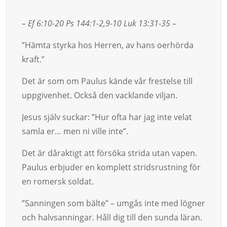
– Ef 6:10-20 Ps 144:1-2,9-10 Luk 13:31-35 –
”Häm­ta styr­ka hos Herren, av hans oerhörda
kraft.”
Det är som om Paulus kände vår frestelse till
uppgiven­het. Ock­så den vacklande viljan.
Jesus själv suckar: ”Hur ofta har jag inte velat
samla er… men ni ville in­te”.
Det är dåraktigt att försöka strida utan vapen.
Paulus erbjuder en komplett stridsrustning för
en ro­mersk soldat.
”Sanningen som bälte” – umgås inte med lögner
och halvsan­ningar. Håll dig till den sunda läran.