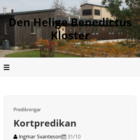
Den Helige Benedictus
Kloster
Predikningar
Kortpredikan
Ingmar Svanteson
31/10