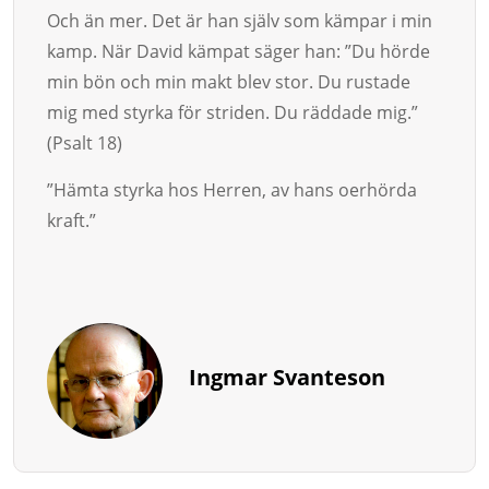
Och än mer. Det är han själv som kämpar i min
kamp. När David kämpat sä­ger han: ”Du hörde
min bön och min makt blev stor. Du rustade
mig med styr­ka för striden. Du räddade mig.”
(Psalt 18)
”Häm­ta styr­ka hos Herren, av hans oerhörda
kraft.”
Ingmar Svanteson