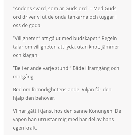
”Andens svärd, som är Guds ord” – Med Guds
ord driver vi ut de onda tankarna och tug­gar i
oss de goda.
”Villigheten” att gå ut med budskapet.” Regeln
talar om villighe­ten att lyda, utan knot, jäm­mer
och klagan.
”Be i er ande varje stund.” Både i framgång och
motgång.
Bed om frimodighetens ande. Viljan får den
hjälp den behöver.
Vi har gått i tjänst hos den sanne Konungen. De
vapen han utrustar mig med har del av hans
egen kraft.