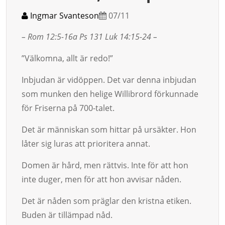
Ingmar Svanteson
07/11
– Rom 12:5-16a Ps 131 Luk 14:15-24 –
”Välkomna, allt är redo!”
Inbjudan är vidöppen. Det var denna inbjudan
som munken den helige Willi­brord förkunnade
för Friserna på 700-talet.
Det är människan som hittar på ursäkter. Hon
låter sig luras att pri­oritera annat.
Domen är hård, men rättvis. Inte för att hon
inte duger, men för att hon av­visar nåden.
Det är nåden som präglar den kristna etiken.
Buden är tillämpad nåd.