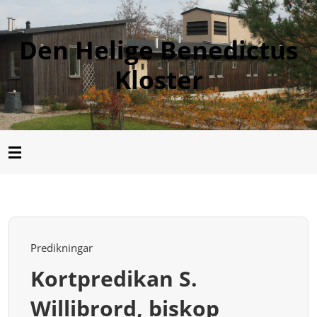
Den Helige Benedictus
Kloster
Predikningar
Kortpredikan S.
Willibrord, biskop