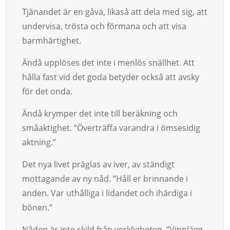
Tjänandet är en gåva, likaså att dela med sig, att
undervisa, trös­ta och förmana och att visa
barmhärtighet.
Ändå upplöses det inte i menlös snällhet. Att
hålla fast vid det go­da betyder också att avsky
för det onda.
Ändå krymper det inte till beräkning och
småaktighet. ”Överträffa varandra i ömsesidig
aktning.”
Det nya livet präglas av iver, av ständigt
mottagande av ny nåd. ”Håll er brinnande i
anden. Var uthålliga i lidandet och ihärdiga i
bönen.”
Nåden är inte skild från verkligheten. ”Vinnlägg