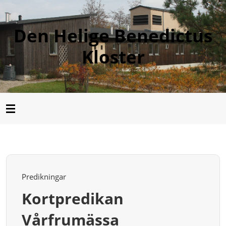
Den Helige Benedictus
Kloster
Predikningar
Kortpredikan
Vårfrumässa