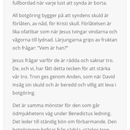
fullbordad när varje lust att syn­da är borta.
All botgöring bygger på att syndens skuld är
förlåten, av nåd, för Kristi skull. Förlåtelsen är
lika ofatt­bar som när Je­sus tving­­ar vindarna och
vågorna till lyd­­nad. Lär­jung­arna grips av fruk­tan
och frå­gar: ”Vem är han?”
Jesus frågar varför de är rädda och saknar tro.
De, och vi, har fått detta tecken för att stärka
vår tro. Tron ges genom Anden, som när David
in­såg sin skuld och är beredd och villig att leva i
botgöring.
Det är samma mönster för den som går
ödmjukhetens väg under Bene­dictus ledning.
Det leder till ständig bön om förbarmande. Den
botgöringen befriar från rädsla, stärker tron