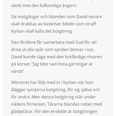
väcks inte den full­komliga ångern.
De motgångar och lidanden som David senare
skall drabbas av beskri­ver bi­beln som straff.
Kyrkan skall kalla det botgöring.
Den förlåtne får sam­arbeta med Gud för att
driva ut alla spår som synden läm­nar i oss.
David kun­de säga med den botfärdige rövaren
på korset: ”Jag lider vad mina gärningar är
värda”.
Mönstret har följt med in i Kyrkan när hon
ålägger syndarna botgör­ing, för sig själva och
för andra. Men denna botgöring står under
nådens förtecken. Tårar­na blandas redan med
glädje­tårar. För den enskilde är botgöringen