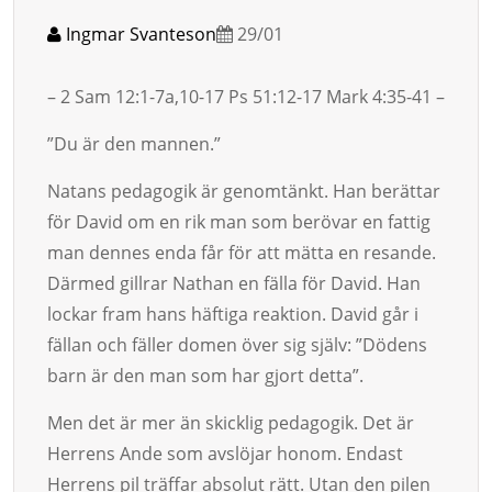
Ingmar Svanteson
29/01
– 2 Sam 12:1-7a,10-17 Ps 51:12-17 Mark 4:35-41 –
”Du är den mannen.”
Natans pedagogik är genomtänkt. Han berättar
för Da­vid om en rik man som berövar en fattig
man dennes enda får för att mätta en resande.
Därmed gill­rar Nathan en fäl­la för David. Han
lockar fram hans häftiga reak­tion. David går i
fällan och fäller domen över sig själv: ”Dödens
barn är den man som har gjort detta”.
Men det är mer än skicklig pedagogik. Det är
Herrens Ande som av­slö­jar ho­nom. Endast
Herrens pil träf­far absolut rätt. Utan den pilen