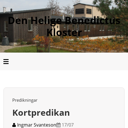
Den Helige Benedictus
Kloster
Predikningar
Kortpredikan
Ingmar Svanteson
17/07