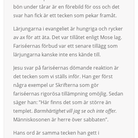
bön under tårar är en förebild för oss och det
svar han fick är ett tecken som pekar fram­åt.
Lärjungarna i evangeliet är hungriga och rycker
av ax för att äta. Det var tillåtet enligt Mose lag.
Fari­séernas förbud var ett senare tillägg som
lärjungarna kanske inte ens kände till.
Jesu svar på fariséernas dömande reaktion är
det tecken som vi ställs inför. Han ger först
några exempel ur Skrifterna som gör
fariséernas rigorösa tillämpning omöjlig. Sedan
säger han: ”Här finns det som är större än
templet.
Barmhärtighet vill jag se och inte offer.
Människoso­nen är herre över sabba­ten”.
Hans ord är samma tecken han gett i