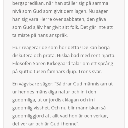
bergspredikan, när han stäl­ler sig på samma
nivå som Gud som givit dem lagen. Nu säger
han sig vara Herre över sabbaten, den gåva
som Gud själv har givit sitt folk. Det går inte att
ta miste på hans anspråk.
Hur reagerar de som hör detta? De kan börja
diskutera och pra­ta. His­kia bad med rent hjärta.
Filosofen Sören Kirkegaard talar om ett språng
på sjuttio tusen famnars djup. Trons svar.
En vägvisare säger: ”Så drar Gud människan ut
ur hennes mänskliga natur och in i den
gudomliga, ut ur jordisk klagan och in i
gudomlig viss­­­het. Och nu blir människan så
gudomliggjord att allt vad hon är och verkar,
det verkar och är Gud i henne”.