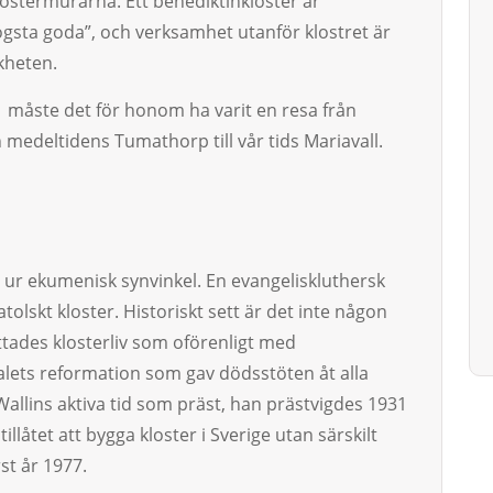
lostermurarna. Ett benediktinkloster är
högsta goda”, och verksamhet utanför klostret är
kheten.
91 måste det för honom ha varit en resa från
n medeltidens Tumathorp till vår tids Mariavall.
n ur ekumenisk synvinkel. En evangeliskluthersk
atolskt kloster. Historiskt sett är det inte någon
ttades klosterliv som oförenligt med
talets reformation som gav dödsstöten åt alla
Wallins aktiva tid som präst, han prästvigdes 1931
illåtet att bygga kloster i Sverige utan särskilt
st år 1977.