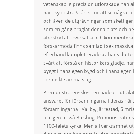
vetenskaplig precision utforskade han al
här i sydöstra Skåne. För att se några ko
och även de utgrävningar som skett ge
som en gång präglat denna plats och hel
återstod att översätta och kommentera
forskarmöda finns samlad i sex massiv
efterhand kompletterade av hans dotter 
svårt att förstå en historikers glädje, n
byggt i hans egen bygd och i hans egen liv
identiskt samma slag.
Premonstratensklostren hade en uttalat 
ansvaret för församlingarna i deras nä
församlingarna i Vallby, Järrestad, Si
troligen också Bolshög. Premonstratensk
1100-talets kyrka. Men all verksamhet uta