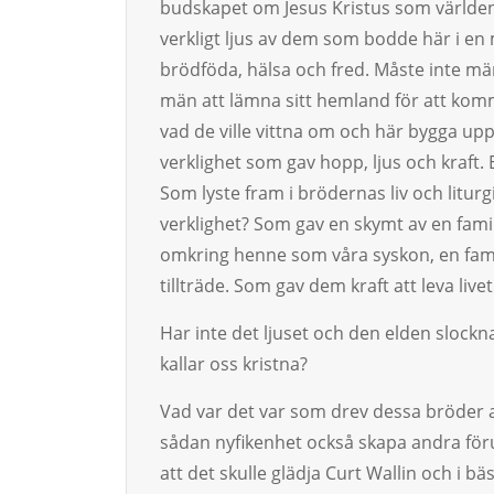
budskapet om Jesus Kristus som världens
verkligt ljus av dem som bodde här i 
brödföda, hälsa och fred. Måste inte m
män att lämna sitt hemland för att komma 
vad de ville vittna om och här bygga up
verklighet som gav hopp, ljus och kraft. 
Som lyste fram i brödernas liv och litu
verklighet? Som gav en skymt av en fami
omkring henne som våra syskon, en famil
tillträde. Som gav dem kraft att leva livet
Har inte det ljuset och den elden slockna
kallar oss kristna?
Vad var det var som drev dessa bröder a
sådan nyfikenhet också skapa andra för
att det skulle glädja Curt Wallin och i 