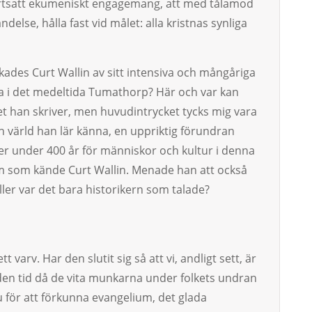
 fortsatt ekumeniskt engagemang, att med tålamod
lse, hålla fast vid målet: alla kristnas synliga
verkades Curt Wallin av sitt intensiva och mångåriga
 det medeltida Tumathorp? Här och var kan
et han skriver, men huvudintrycket tycks mig vara
en värld han lär känna, en uppriktig förundran
er under 400 år för människor och kultur i denna
dem som kände Curt Wallin. Menade han att också
ller var det bara historikern som talade?
ett varv. Har den slutit sig så att vi, andligt sett, är
 i den tid då de vita munkarna under folkets undran
u för att förkunna evangelium, det glada