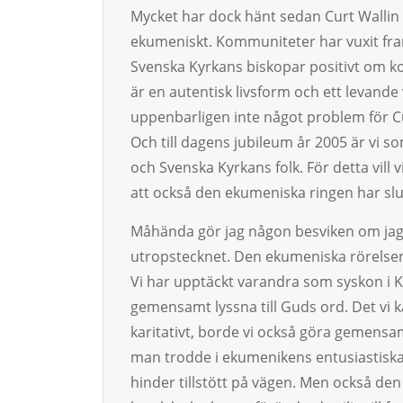
Mycket har dock hänt sedan Curt Wallin 
ekumeniskt. Kommuniteter har vuxit fram
Svenska Kyrkans biskopar positivt om ko
är en autentisk livsform och ett levande 
uppenbarligen inte något problem för Curt
Och till dagens jubileum år 2005 är vi 
och Svenska Kyrkans folk. För detta vill 
att också den ekumeniska ringen har slut
Måhända gör jag någon besviken om jag h
utropstecknet. Den ekumeniska rörelse
Vi har upptäckt varandra som syskon i Kr
gemensamt lyssna till Guds ord. Det vi 
karitativt, borde vi också göra gemensa
man trodde i ekumenikens entusiastiska
hinder tillstött på vägen. Men också den