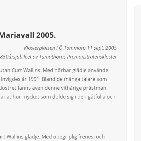
Mariavall 2005.
Klosterplatsen i Ö.Tommarp 11 sept. 2005
 850årsjubileet av Tumathorps Premonstratenskloster
utan Curt Wallins. Med hörbar glädje använde
ll invigdes år 1991. Bland de många talare som
 klostret fanns även denne vithårige prästman
g anat hur mycket som dolde sig i den gåtfulla och
Curt Wallins glädje. Med obegriplig frenesi och