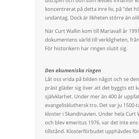
disciplin och bön som levdes innanför k
koncentrerat på detta inre liv, på ”det 
undantag. Dock är likheten större än oli
När Curt Wallin kom till Mariavall år 19
dokumentens värld till verkligheten, frå
För historikern har ringen slutit sig.
Den ekumeniska ringen
Låt oss vrida på bilden något och se de
präst gläder sig över att det byggts ett k
självklarhet. Under mer än 400 år uppfa
evangeliskluthersk tro. Det var ju 1500-
kloster i Skandinavien. Under hela Curt 
och blev emeritus 1976, var det inte ens t
tillstånd. Klosterförbudet upphävdes för