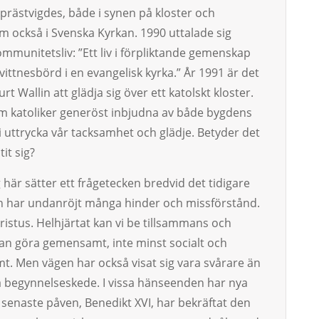
prästvigdes, både i synen på kloster och
 också i Svenska Kyrkan. 1990 uttalade sig
mmunitetsliv: ”Ett liv i förpliktande gemenskap
vittnesbörd i en evangelisk kyrka.” År 1991 är det
 Wallin att glädja sig över ett katolskt kloster.
som katoliker generöst inbjudna av både bygdens
vi uttrycka vår tacksamhet och glädje. Betyder det
it sig?
är sätter ett frågetecken bredvid det tidigare
n har undanröjt många hinder och missförstånd.
istus. Helhjärtat kan vi be tillsammans och
kan göra gemensamt, inte minst socialt och
mt. Men vägen har också visat sig vara svårare än
 begynnelseskede. I vissa hänseenden har nya
 senaste påven, Benedikt XVI, har bekräftat den