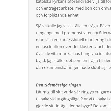
katolska kyrkans oförändrade vilja till
och enträget arbete, med bön och omvände
och förpliktande enhet.
Själv skulle jag vilja ställa en fråga. På
umgänge med premonstratensbröderna i
man läsa en konfessionell markering i d
en fascination över det klosterliv och d
över de vita munkarnas hängivna insats
bygd. Jag ställer det som en fråga till 
den ekumeniska ringen hade slutit sig, e
Den tidsmässiga ringen
Låt mig till slut vrida vår ring ytterligare 
tillbaka vid utgångsläget? Är vi tillbaka
gjorde sitt intåg i denna bygd? De kom j