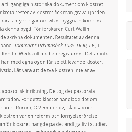
la tillgängliga historiska dokument om klostret
nkreta rester av klostret fick man gräva i jorden
r bara antydningar om vilket byggnadskomplex
a denna bygd. För forskaren Curt Wallin
 de skrivna dokumenten. Resultatet av denna
a band,
Tommarps Urkundsbok 1085-1600, I-VI
, i
Kerstin Wedekull med en registerdel. Det är inte
är han med egna ögon får se ett levande kloster,
stid. Låt vara att de två klostren inte är av
apostolisk inriktning. De tog det pastorala
rområden. För detta kloster handlade det om
mrishamn, Rörum, Ö.Vemmerlöv, Gladsax och
lostren var en reform och förnyelserörelse i
nför klostret hängde på det andliga liv i studier,