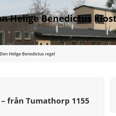
n Helige Benedictus Klos
Den Helige Benedictus regel
g – från Tumathorp 1155