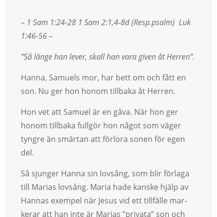
– 1 Sam 1:24-28 1 Sam 2:1,4-8d (Resp.psalm) Luk
1:46-56 –
”Så länge han lever, skall han vara given åt Herren”.
Hanna, Samuels mor, har bett om och fått en
son. Nu ger hon ho­­nom tillbaka åt Her­ren.
Hon vet att Samuel är en gåva. När hon ger
honom tillbaka ful­l­gör hon något som väger
tyngre än smärtan att förlora sonen för egen
del.
Så sjunger Hanna sin lovsång, som blir förlaga
till Marias lov­sång. Ma­ria ha­de kanske hjälp av
Hannas exem­pel när Jesus vid ett tillfälle mar­
kerar att han inte är Marias ”pri­va­ta” son och