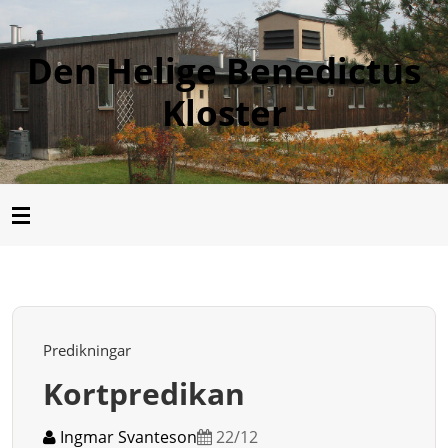
Den Helige Benedictus
Kloster
Predikningar
Kortpredikan
Ingmar Svanteson
22/12