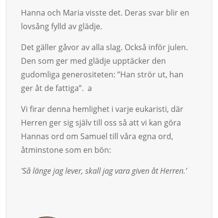
Hanna och Maria visste det. De­ras svar blir en
lovsång fylld av glädje.
Det gäller gåvor av alla slag. Också inför julen.
Den som ger med gläd­je upptäcker den
gudomliga generositeten: ”Han strör ut, han
ger åt de fattiga”. a
Vi firar denna hemlighet i varje eukaristi, där
Herren ger sig själv till oss så att vi kan göra
Hannas ord om Samuel till våra egna ord,
åtminstone som en bön:
’Så länge jag le­ver, skall jag vara given åt Herren.’