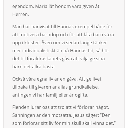
egen­dom. Maria lät ho­nom vara given åt
Herren.
Man har hänvisat till Hannas exempel både för
att motivera barn­dop och för att låta barn växa
upp i kloster. Även om vi sedan länge tänker
mer individualistiskt än på Hannas tid, så hör
det till föräldra­ska­­­pets gåva att vilja ge sina
barn det allra bästa.
Också våra egna liv är en gåva. Att ge livet
tillbaka till giva­ren är allas grundkal­lelse,
antingen vi har familj eller är ogif­ta.
Fienden lurar oss att tro att vi för­lorar något.
Sanningen är den motsat­ta. Jesus säger: ”Den
som förlorar sitt liv för min skull skall vinna det.”