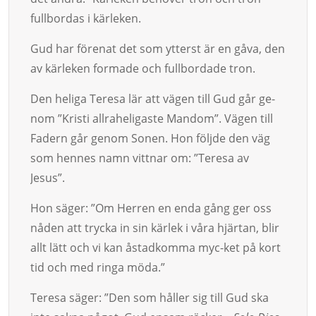
fullbordas i kärleken.
Gud har förenat det som ytterst är en gåva, den
av kärle­ken for­made och fullbordade tron.
Den heliga Teresa lär att vägen till Gud går ge­
nom ”Kris­ti allrahe­ligaste Man­dom”. Vä­gen till
Fadern går ge­nom Sonen. Hon följde den väg
som hen­nes namn vittnar om: ”Teresa av
Jesus”.
Hon säger: ”Om Herren en enda gång ger oss
nåden att trycka in sin kärlek i vå­ra hjärtan, blir
allt lätt och vi kan åstadkomma myc-ket på kort
tid och med ringa möda.”
Teresa säger: ”Den som håller sig till Gud ska