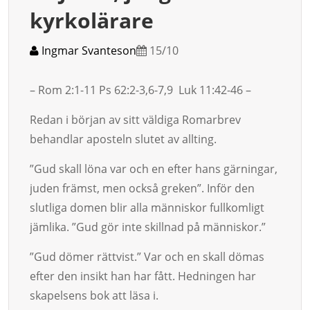
kyrkolärare
Ingmar Svanteson
15/10
– Rom 2:1-11 Ps 62:2-3,6-7,9 Luk 11:42-46 –
Redan i början av sitt väldiga Romarbrev
behandlar aposteln slu­tet av allting.
”Gud skall löna var och en efter hans gärningar,
ju­den främst, men också greken”. Inför den
slutliga domen blir alla människor fullkomligt
jämli­ka. ”Gud gör inte skill­nad på människor.”
”Gud dömer rättvist.” Var och en skall dömas
efter den in­sikt han har fått. Hedningen har
skapelsens bok att läsa i.