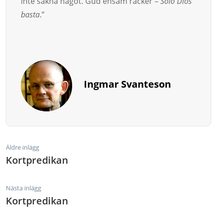
inte sakna något. Gud ensam räcker –
Solo Dios
bas­ta
.”
Ingmar Svanteson
Äldre inlägg
Kortpredikan
Nästa inlägg
Kortpredikan