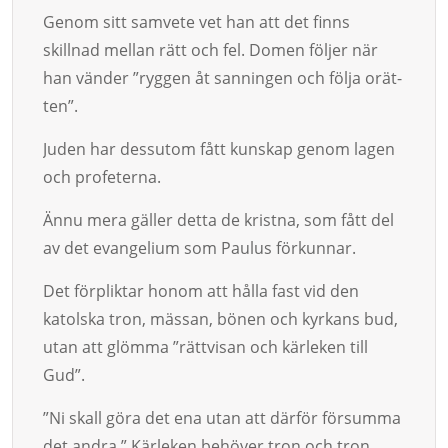
Genom sitt sam­­­vete vet han att det finns
skillnad mellan rätt och fel. Domen följer när
han vänder ”ryggen åt sanningen och följa orät­
ten”.
Juden har dessutom fått kunskap genom lagen
och profeterna.
Ännu mera gäller detta de kristna, som fått del
av det evan­ge­lium som Paulus förkunnar.
Det förpliktar honom att hålla fast vid den
katolska tron, mäs­san, bö­nen och kyrkans bud,
utan att glömma ”rättvi­san och kär­le­ken till
Gud”.
”Ni skall göra det ena utan att därför försumma
det and­ra.” Kärle­ken behöver tron och tron