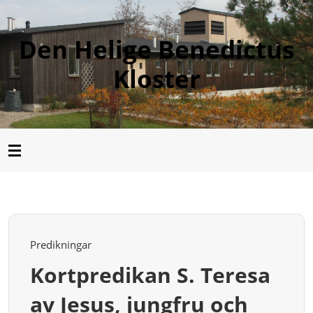
Den Helige Benedictus
Kloster
Predikningar
Kortpredikan S. Teresa
av Jesus, jungfru och