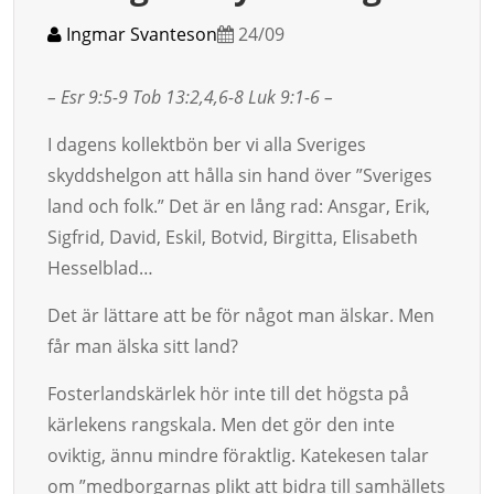
Ingmar Svanteson
24/09
– Esr 9:5-9 Tob 13:2,4,6-8 Luk 9:1-6 –
I dagens kollektbön ber vi alla Sveriges
skyddshelgon att hål­la sin hand över ”Sveriges
land och folk.” Det är en lång rad: Ansgar, Erik,
Sigfrid, David, Eskil, Botvid, Birgitta, Elisabeth
Hesselblad…
Det är lättare att be för något man älskar. Men
får man älska sitt land?
Foster­lands­kär­lek hör inte till det högsta på
kärlekens rang­skala. Men det gör den inte
oviktig, ännu mindre föraktlig. Katekesen talar
om ”medborgarnas plikt att bidra till samhäl­lets