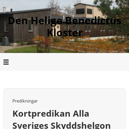
Den Helige Benedictus
Kloster
Predikningar
Kortpredikan Alla
Sveriges Skyddshelgon