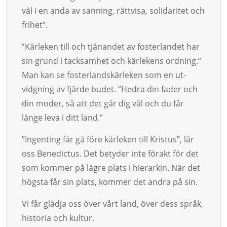
väl i en anda av san­ning, rättvisa, solidaritet och
frihet”.
”Kär­leken till och tjänandet av fosterlandet har
sin grund i tacksamhet och kärle­kens ordning.”
Man kan se fosterlandskärle­ken som en ut­
vidgning av fjärde budet. ”Hedra din fader och
din moder, så att det går dig väl och du får
länge leva i ditt land.”
”Ingenting får gå före kärleken till Kristus”, lär
oss Bene­dictus. Det be­tyder inte förakt för det
som kommer på lägre plats i hier­arkin. När det
högsta får sin plats, kom­mer det andra på sin.
Vi får glädja oss över vårt land, över dess språk,
histo­ria och kultur.