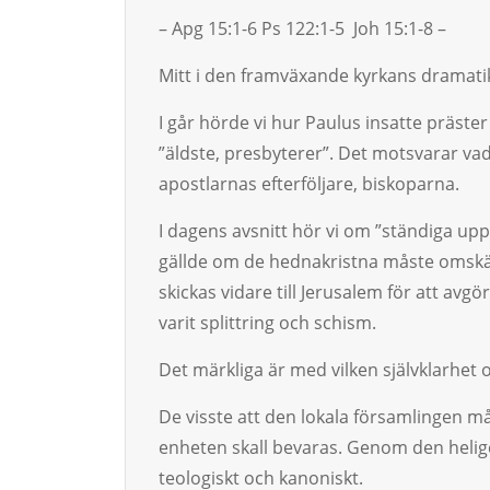
– Apg 15:1-6 Ps 122:1-5 Joh 15:1-8 –
Mitt i den framväxande kyrkans dramatik
I går hörde vi hur Paulus insatte präste
”äldste, presbyterer”. Det motsvarar vad 
apostlarnas efterföljare, biskoparna.
I dagens avsnitt hör vi om ”ständiga upp
gällde om de hednakristna måste omskä­r
skickas vidare till Je­rusalem för att avg
varit splittring och schism.
Det märkliga är med vilken självklarhet o
De visste att den lokala församlingen mås
enheten skall bevaras. Genom den helige
teologiskt och kanoniskt.