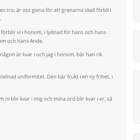
tro, är oss givna för att grenarna skall förbli i
kt.
förblir vi i honom, i lyd­nad för hans och hans
nom och hans Ande.
 någon är kvar i och jag i ho­nom, bär han rik
stelnad uniformitet. Den bär frukt i en ny frihet, i
ni blir kvar i mig och mina ord blir kvar i er, så