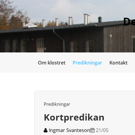
De
Om klostret
Predikningar
Kontakt
Predikningar
Kortpredikan
Ingmar Svanteson
21/05