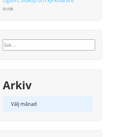
Liguori, biskop och kyrkolärare
01/08
Sök
efter:
Arkiv
Arkiv