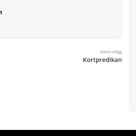
n
Nästa inlägg
Kortpredikan