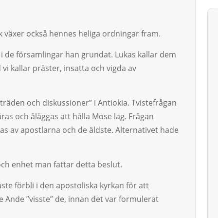
 växer också hen­nes he­liga ord­ningar fram.
r i de församlingar han grundat. Lukas kallar dem
vi kallar präster, insatta och vigda av
träden och diskussioner” i Antiokia. Tvistefrågan
as och åläggas att hålla Mose lag. Frågan
öras av apostlarna och de äldste. Alternativet ha­de
ch enhet man fattar det­ta beslut.
te förbli i den aposto­liska kyrkan för att
 An­de ”visste” de, innan det var formulerat