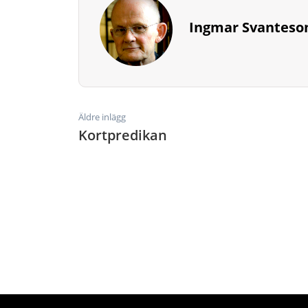
Ingmar Svanteso
Äldre inlägg
Kortpredikan