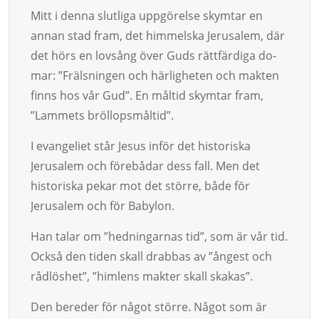
Mitt i denna slutliga uppgörelse skymtar en
annan stad fram, det him­melska Jerusalem, där
det hörs en lovsång över Guds rätt­färdiga do­
mar: ”Frälsningen och härligheten och makten
finns hos vår Gud”. En måltid skymtar fram,
”Lammets bröllopsmåltid”.
I evangeliet står Jesus inför det historiska
Jerusalem och förebådar dess fall. Men det
historiska pekar mot det större, både för
Jerusalem och för Baby­lon.
Han talar om ”hedningarnas tid”, som är vår tid.
Också den tiden skall drabbas av ”ångest och
rådlöshet”, ”himlens makter skall skakas”.
Den bereder för något stör­re. Nå­got som är