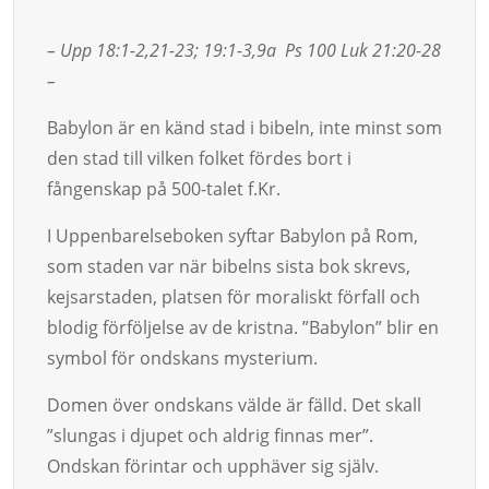
– Upp 18:1-2,21-23; 19:1-3,9a Ps 100 Luk 21:20-28
–
Babylon är en känd stad i bibeln, inte minst som
den stad till vil­ken fol­ket fördes bort i
fångenskap på 500-talet f.Kr.
I Up­penbarelseboken syftar Babylon på Rom,
som staden var när bi­belns sista bok skrevs,
kejsarstaden, plat­sen för moraliskt förfall och
blodig för­föl­jelse av de kristna. ”Babylon” blir en
sym­­­bol för ond­skans mys­terium.
Domen över ondskans välde är fälld. Det skall
”slungas i djupet och aldrig fin­nas mer”.
Ondskan förintar och upphäver sig själv.