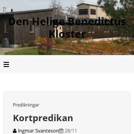
Den Helige Benedictus
Kloster
Predikningar
Kortpredikan
Ingmar Svanteson
28/11