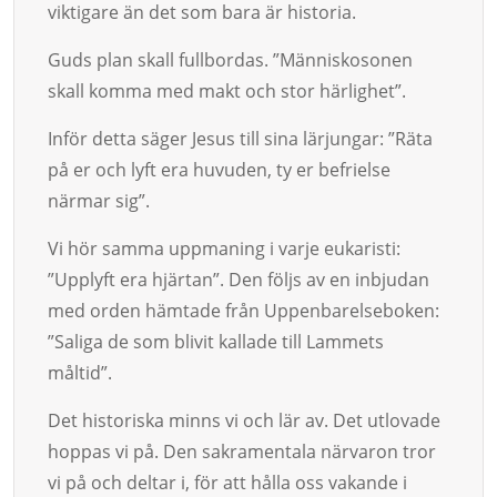
viktigare än det som bara är historia.
Guds plan skall fullbordas. ”Människosonen
skall komma med makt och stor härlighet”.
Inför detta säger Jesus till sina lärjungar: ”Räta
på er och lyft era hu­vuden, ty er befrielse
närmar sig”.
Vi hör samma uppmaning i varje eukaristi:
”Upplyft era hjärtan”. Den följs av en inbjudan
med orden hämtade från Uppenbarel­seboken:
”Saliga de som blivit kallade till Lammets
måltid”.
Det historiska minns vi och lär av. Det utlovade
hoppas vi på. Den sa­k­ramentala närvaron tror
vi på och deltar i, för att hålla oss vakande i