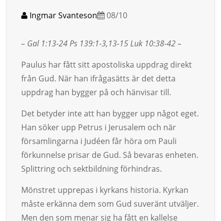
Ingmar Svanteson
08/10
– Gal 1:13-24 Ps 139:1-3,13-15 Luk 10:38-42 –
Paulus har fått sitt apostoliska uppdrag direkt
från Gud. När han ifrågasätts är det detta
uppdrag han bygger på och hänvisar till.
Det betyder inte att han bygger upp något eget.
Han söker upp Petrus i Jeru­salem och när
församlingarna i Judéen får höra om Pauli
förkun­nelse prisar de Gud. Så bevaras enheten.
Splittring och sektbildning förhindras.
Mönstret upprepas i kyrkans historia. Kyrkan
måste erkänna dem som Gud suveränt utväljer.
Men den som menar sig ha fått en kal­lel­se