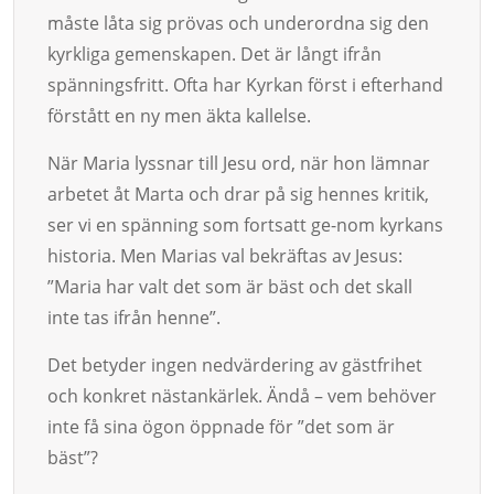
måste låta sig prövas och underordna sig den
kyrkli­ga gemen­skapen. Det är långt ifrån
spänningsfritt. Ofta har Kyrkan först i efterhand
förstått en ny men äkta kallel­se.
När Maria lyssnar till Jesu ord, när hon lämnar
arbetet åt Marta och drar på sig hennes kritik,
ser vi en spänning som fortsatt ge-nom kyr­kans
historia. Men Marias val bekräftas av Jesus:
”Maria har valt det som är bäst och det skall
inte tas ifrån henne”.
Det betyder ingen nedvärdering av gästfrihet
och konkret nästan­kärlek. Ändå – vem be­höver
inte få sina ögon öpp­nade för ”det som är
bäst”?