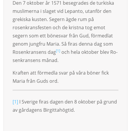
Den 7 oktober år 1571 besegrades de turkiska
musli­mer­na i sla­get vid Le­pan­to, utanför den
grekiska kusten. Segern ägde rum på
rosenkransfesten och de kristna tog emot
segern som ett bö­ne­svar från Gud, förmedlat
ge­nom jungfru Ma­ria. Så firas denna dag som
[1]
Rosen­kran­sens dag
och hela oktober blev Ro­
sen­kransens månad.
Kraften att förmedla svar på våra böner fick
Maria från Guds ord.
[1]
I Sverige firas dagen den 8 oktober på grund
av gårdagens Birgittahögtid.