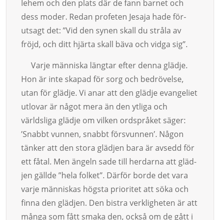
lehem och den plats där de fann barnet och
dess moder. Redan profeten Je­saja hade för­
utsagt det: ”Vid den synen skall du stråla av
fröjd, och ditt hjärta skall bä­va och vidga sig”.
Varje människa längtar efter denna glädje.
Hon är inte skapad för sorg och be­drö­velse,
utan för glädje. Vi anar att den glädje evangeliet
utlovar är något mera än den ytliga och
världsliga glädje om vilken ordspråket säger:
’Snabbt vunnen, snabbt för­svunnen’. Nå­gon
tänker att den stora gläd­jen bara är avsedd för
ett fåtal. Men ängeln sa­de till herdarna att gläd­
jen gällde ”hela folket”. Därför borde det vara
varje männi­skas högsta priori­tet att söka och
finna den glädjen. Den bistra verklighe­ten är att
många som fått smaka den, också om de gått i