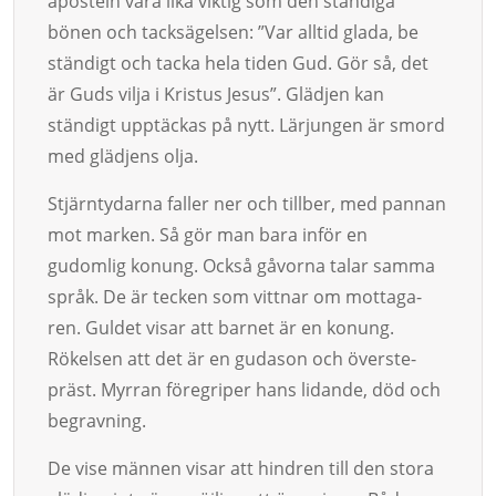
aposteln vara lika viktig som den ständiga
bönen och tack­sä­gel­sen: ”Var alltid glada, be
ständigt och tacka hela tiden Gud. Gör så, det
är Guds vilja i Kristus Jesus”. Glädjen kan
ständigt upptäckas på nytt. Lärjungen är smord
med glädjens olja.
Stjärntydarna faller ner och tillber, med pannan
mot marken. Så gör man bara inför en
gudomlig konung. Också gåvorna talar samma
språk. De är tecken som vittnar om mottaga­
ren. Guldet visar att bar­net är en konung.
Rökelsen att det är en gudason och överste­
präst. Myrran föregriper hans lidande, död och
begravning.
De vise männen visar att hindren till den stora