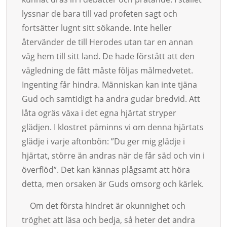
lyssnar de bara till vad pro­feten sagt och
fortsätter lugnt sitt sökande. Inte heller
återvänder de till Herodes utan tar en annan
väg hem till sitt land. De hade förstått att den
vägledning de fått mås­te följas målmedvetet.
Ingenting får hindra. Män­niskan kan inte tjäna
Gud och samtidigt ha andra gudar bredvid. Att
låta ogräs växa i det eg­na hjär­tat stry­per
glädjen. I klost­ret på­minns vi om denna hjärtats
glädje i varje af­ton­bön: ”Du ger mig glädje i
hjärtat, större än andras när de får säd och vin i
över­flöd”. Det kan kännas plåg­samt att höra
detta, men orsaken är Guds omsorg och kärlek.
Om det första hindret är okunnighet och
trög­het att läsa och bedja, så heter det andra