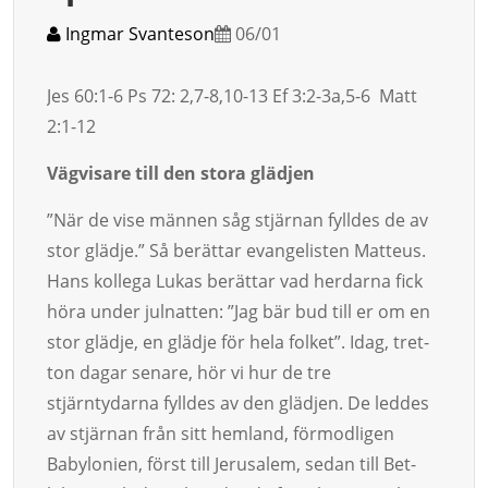
Ingmar Svanteson
06/01
Jes 60:1-6 Ps 72: 2,7-8,10-13 Ef 3:2-3a,5-6 Matt
2:1-12
Vägvisare till den stora glädjen
”När de vise männen såg stjärnan fylldes de av
stor glädje.” Så berättar evangelisten Matteus.
Hans kollega Lukas berättar vad herdarna fick
höra un­der julnatten: ”Jag bär bud till er om en
stor glädje, en glädje för hela folket”. Idag, tret­
ton dagar senare, hör vi hur de tre
stjärntydarna fylldes av den glädjen. De leddes
av stjärnan från sitt hemland, för­modligen
Babylonien, först till Je­rusa­lem, sedan till Bet­