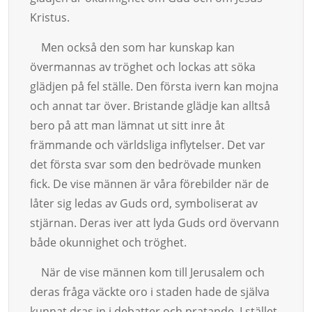
Kristus.
Men också den som har kunskap kan
övermannas av tröghet och lockas att söka
glädjen på fel stäl­le. Den första ivern kan mojna
och annat tar över. Brist­ande glädje kan alltså
bero på att man läm­nat ut sitt inre åt
främmande och världsliga in­flytelser. Det var
det första svar som den bedrövade munken
fick. De vise männen är våra fö­re­bil­der när de
låter sig ledas av Guds ord, symbolise­rat av
stjär­nan. Deras iver att lyda Guds ord övervann
både okunnighet och tröghet.
När de vise männen kom till Jerusalem och
deras fråga väckte oro i staden hade de själ­­va
kunnat dras in i debatter och pratande. I stället