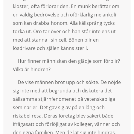
kloster, ofta förlorar den. En munk berättar om
en väl­dig bedrövelse och oförklarlig melan­koli
som kan drabba honom. Alla käll­språng tycks
torka ut. Oro tar över och han står inte ens ut
med att stanna i sin cell. Bönen blir en
lösdrivare och sjä­len känns steril.
Hur finner människan den glädje som förblir?
Vilka är hindren?
De vise männen bröt upp och sökte. De nöjde
sig inte med att begrunda och dis­kutera det
säll­samma stjärnfenomenet på vetenskapliga
seminarier. Det gav sig av på en lång och
riskabel resa. Deras fö­retag blev säkert både
ifrågasatt och förlöjligat av kolleger, vänner och
den egna fa­miljen. Men de lät sig inte hindras.