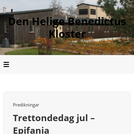
Den Helige Benedictus
Kloster
Predikningar
Trettondedag jul –
Epifania