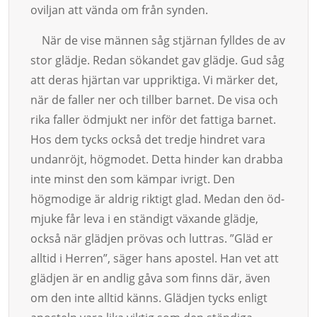
oviljan att vända om från synden.
När de vise männen såg stjärnan fylldes de av
stor glädje. Redan sökandet gav gläd­je. Gud såg
att deras hjärtan var uppriktiga. Vi märker det,
när de faller ner och till­ber bar­net. De visa och
rika faller ödmjukt ner inför det fattiga barnet.
Hos dem tycks också det tredje hind­ret vara
undanröjt, högmodet. Detta hinder kan drabba
inte minst den som kämpar ivrigt. Den
högmodige är aldrig riktigt glad. Medan den öd­
mju­ke får leva i en ständigt växande glädje,
också när glädjen prövas och luttras. ”Gläd er
alltid i Her­ren”, säger hans apostel. Han vet att
glädjen är en andlig gåva som finns där, även
om den inte alltid känns. Glädjen tycks enligt