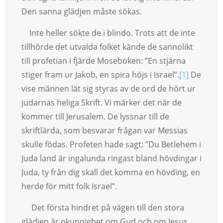
Den sanna gläd­jen måste sökas.
Inte heller sökte de i blindo. Trots att de inte
tillhörde det utvalda folket kände de sannolikt
till profetian i fjärde Mose­bo­ken: ”En stjärna
stiger fram ur Jakob, en spira höjs i Israel”.
[1]
De
vise männen lät sig styras av de ord de hört ur
judarnas heli­ga Skrift. Vi märker det när de
kommer till Jerusa­lem. De lyssnar till de
skriftlärda, som besvarar frågan var Messias
skulle födas. Profeten hade sagt: ”Du Betlehem i
Juda land är ingalun­da ringast bland hövdingar i
Juda, ty från dig skall det komma en höv­ding, en
her­de för mitt folk Israel”.
Det första hindret på vägen till den stora
glädjen är okunnighet om Gud och om Je­sus