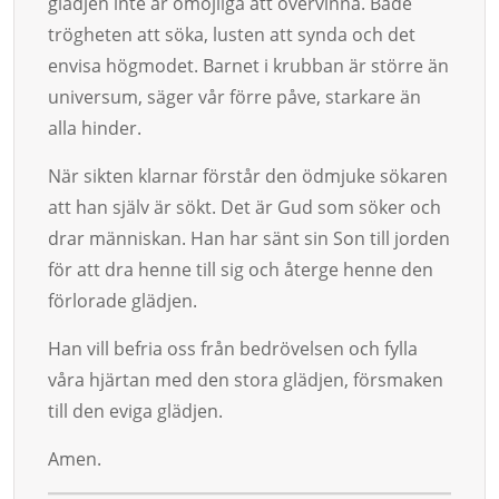
glädjen inte är omöjliga att övervin­na. Både
trög­heten att söka, lusten att synda och det
envisa högmodet. Barnet i krub­­­ban är större än
uni­versum, säger vår förre påve, starkare än
alla hinder.
När sikten klarnar förstår den ödmjuke sökaren
att han själv är sökt. Det är Gud som söker och
drar människan. Han har sänt sin Son till jorden
för att dra henne till sig och återge henne den
förlorade glädjen.
Han vill befria oss från bedrövelsen och fylla
våra hjärtan med den stora glädjen, för­sma­­ken
till den eviga glädjen.
Amen.