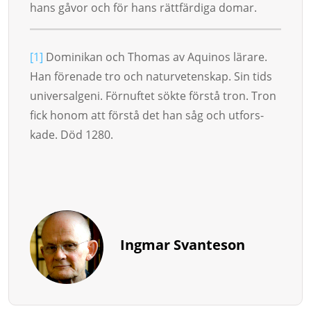
hans gåvor och för hans rättfärdiga domar.
[1]
Dominikan och Thomas av Aquinos lärare.
Han förenade tro och naturvetenskap. Sin tids
universalgeni. För­nuf­tet sökte förstå tron. Tron
fick ho­nom att förstå det han såg och utfor­s­
kade. Död 1280.
Ingmar Svanteson