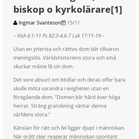
biskop o kyrkolärare[1]
Ingmar Svanteson
15/11
– Vish 6:1-11 Ps 82:3-4,6-7 Luk 17:11-19 –
Utan en yttersta och rättvis dom blir tillvaron
menings­lös. Världs­historiens stora och små
skurkar måste få sin dom.
Det vore absurt om bödlar och deras offer bara
skulle möta var­andra i evigheten utan en
föregående dom. ”Domen blir hård över höga
herrar. Sträng granskning väntar denna
världens sto­ra.”
Känslan för rätt och fel ligger djupt i människan.
När orätt sker rea­gerar människan spontant